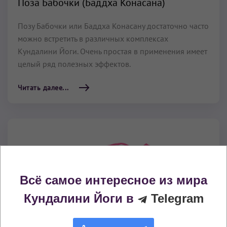
Поза Бабочки (Баддха Конасана)
Позу Бабочки или Баддха Конасану достаточно часто
можно встретить в различных комплексах
Кундалини Йоги. Очень простая в применения имеет
целый ряд полезных эффектов.
Читать далее...
Всё самое интересное из мира
Кундалини Йоги в
Telegram