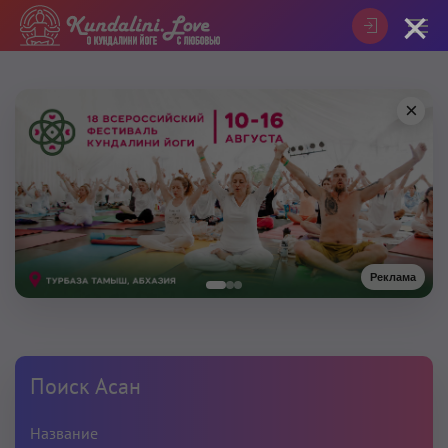
×
×
Реклама
Поиск Асан
Название