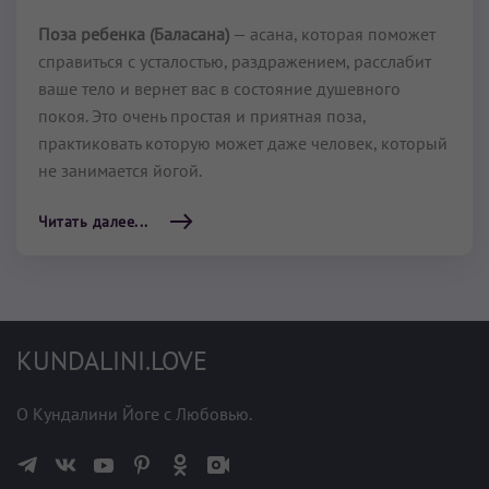
Поза ребенка (Баласана)
— асана, которая поможет
справиться с усталостью, раздражением, расслабит
ваше тело и вернет вас в состояние душевного
покоя. Это очень простая и приятная поза,
практиковать которую может даже человек, который
не занимается йогой.
Читать далее...
KUNDALINI.LOVE
О Кундалини Йоге с Любовью.