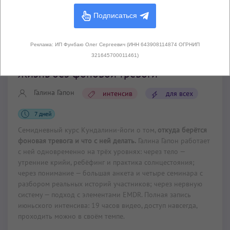
Подписаться
Реклама: ИП Фунбаю Олег Сергеевич (ИНН 643908114874 ОГРНИП
Интенсивы и марафоны
321645700011461)
Жизнь без фоновой тревоги
Галина Гапон
интенсив
для всех
7 дней
Семидневный курс Кундалини-йоги о том,
откуда берётся
фоновая тревога и что с ней делать.
Галина Гапон работает
с ней одновременно на трёх уровнях: через тело —
утренние крийи, ребёфинг и практика солнцестояния;
через понимание — большая анкета и четыре семинара с
разбором реальных историй участников; через нервную
систему — подход с элементами EMDR. Полная запись
июньского интенсива: 19 часов видео, доступ навсегда,
проходить можно в своём темпе.