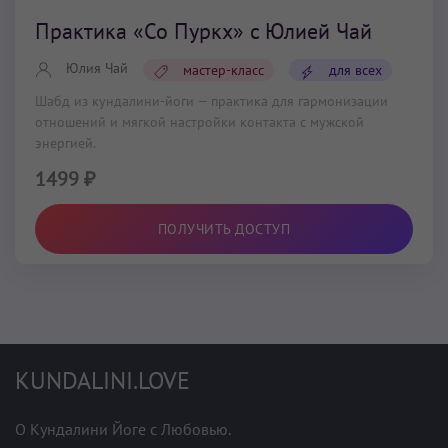
Практика «Со Пуркх» c Юлией Чай
Юлия Чай
мастер-класс
для всех
Шабд из кундалини-йоги — практика для гармонизации
отношений и мягкой настройки контакта с мужской
энергией.
1499 ₽
ПОЛУЧИТЬ ДОСТУП
KUNDALINI.LOVE
О Кундалини Йоге с Любовью.