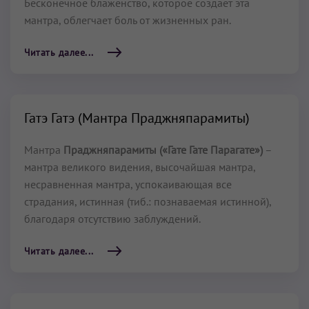
Бесконечное блаженство, которое создаёт эта
мантра, облегчает боль от жизненных ран.
Читать далее...
Гатэ Гатэ (Мантра Праджняпарамиты)
Мантра
Праджняпарамиты («Гате Гате Парагате»)
–
мантра великого видения, высочайшая мантра,
несравненная мантра, успокаивающая все
страдания, истинная (тиб.: познаваемая истинной),
благодаря отсутствию заблуждений.
Читать далее...