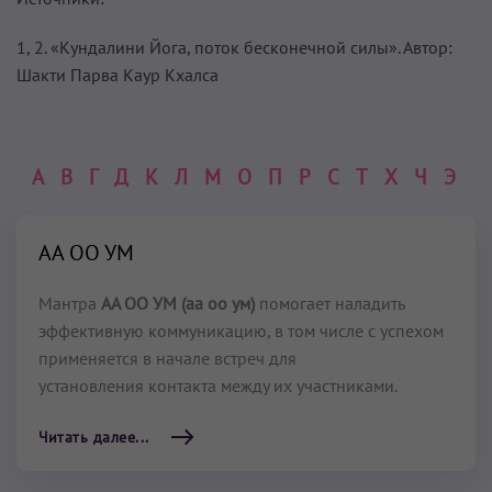
1, 2. «Кундалини Йога, поток бесконечной силы». Автор:
Шакти Парва Каур Кхалса
А
В
Г
Д
К
Л
М
О
П
Р
С
Т
Х
Ч
Э
АА ОО УМ
Мантра
АА ОО УМ (аа оо ум)
помогает наладить
эффективную коммуникацию, в том числе с успехом
применяется в начале встреч для
установления контакта между их участниками.
Читать далее...