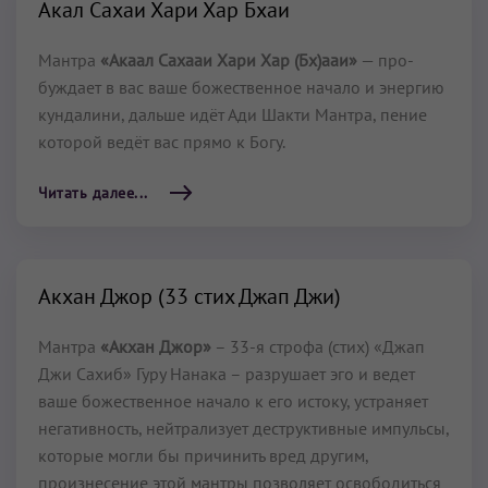
Акал Сахаи Хари Хар Бхаи
Мантра
«Акаал Сахааи Хари Хар (Бх)ааи»
— про­
буждает в вас ваше божественное начало и энергию
кундалини, дальше идёт Ади Шакти Мантра, пение
которой ведёт вас прямо к Богу.
Читать далее...
Акхан Джор (33 стих Джап Джи)
Мантра
«Акхан Джор»
– 33-я строфа (стих) «Джап
Джи Сахиб» Гуру Нанака – разрушает эго и ведет
ваше божественное начало к его истоку, устраняет
негативность, нейтрализует деструктивные импульсы,
которые могли бы причинить вред другим,
произнесение этой мантры позволяет освободиться