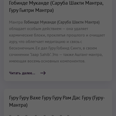
Гобинде Муканде (Саруба Шакти Мантра,
Гуру Гьятри Мантра)
Мантра
Гобинде Муканде (Саруба Шакти Мантра)
обладает особым действием — она удаляет
кармические блоки, проклятья прошлого и очищает
ауру, что облегчает медитацию и связь с
бесконечным. Ее дал Гуру Гобинд Сингх, в своем
сочинении "Jaap Sahib". Это — также Аштанг-мантра,
имеющая восемь основных компонентов.
Читать далее...
Гуру Гуру Вахе Гуру Гуру Рам Дас Гуру (Гуру-
Мантра)