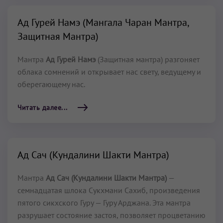
Ад Гурей Намэ (Мангала Чаран Мантра,
Защитная Мантра)
Мантра
Ад Гурей Намэ
(Защитная мантра) разгоняет
облака сомнений и открывает нас свету, ведущему и
оберегающему нас.
Читать далее...
Ад Сач (Кундалини Шакти Мантра)
Мантра
Ад Сач (Кундалини Шакти Мантра)
—
семнадцатая шлока Сукхмани Сахиб, произведения
пятого сикхского Гуру — Гуру Арджана. Эта мантра
разрушает состояние застоя, позволяет процветанию