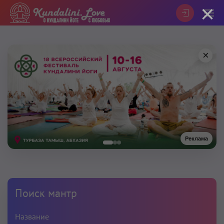
×
×
Реклама
Поиск мантр
Название