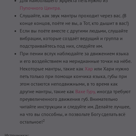
Для наибольшего эффекта петь нужно из
Пупочного Центра.
Слушайте, как звук мантры проходит через вас. (В
конце кон­цов, поёте не вы, а Тот, кто дышит в вас!)
Если вы поёте вместе с другими людьми, слушайте
вибрации, которые создаёт ведущий и группа и
подстраивайтесь под них, следуйте им.
При пении вслух наблюдайте за движением языка
и его воз­действием на меридианные точки на нёбе.
Некоторые мантры, такие как
Хар
или Хари нужно
петь только при помощи кончи­ка языка, губы при
этом остаются неподвижными, в то время как
другие мантры, такие как
Вахе Гуру,
иногда требуют
преу­величенного движения губ. Внимательно
читайте инструкции и следуйте им. Делайте лучшее,
на что вы способны, и по­звольте Богу сделать всё
2
остальное!
Источники: