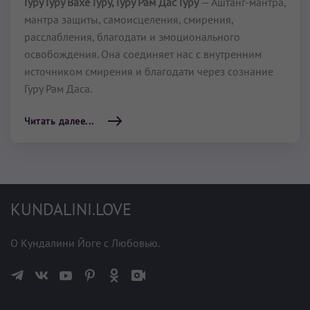
Гуру Гуру Вахе Гуру, Гуру Рам Дас Гуру
— Аштанг-мантра,
мантра защиты, самоисцеления, смирения,
расслабления, благодати и эмоционального
освобождения. Она соединяет нас с внутренним
источником смирения и благодати через сознание
Гуру Рам Даса.
Читать далее...
KUNDALINI.LOVE
О Кундалини Йоге с Любовью.