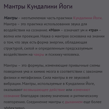
Мантры Кундалини Йоги
Мантры
– неотъемлемая часть практики
Кундалини Йоги.
Мантра – это практика использования звука для
воздействия на сознание.
«Ман»
– означает ум и
«тра»
–
волна или проекция. Наука о мантрах основана на знании
о том, что звук есть форма энергии, обладающая
структурой, силой и определенным предсказуемым
воздействием на
чакры
и психику человека.
Мантры – это формулы, изменяющие привычные схемы
поведения ума и химию мозга в соответствии с законами
физики и метафизики. Сила мантры в ее звуковой
вибрации. Мантры, используемые в Кундалини Йоге,
оказывают
возвышающее действие
или
изменяют
сознание
благодаря своему значению и ритмическому
повторению. Соединение мантры с
дыханием
еще более
эффективно.