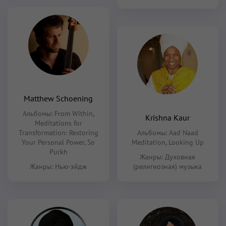
Matthew Schoening
Альбомы:
From Within
,
Krishna Kaur
Meditations for
Transformation: Restoring
Альбомы:
Aad Naad
Your Personal Power
,
So
Meditation
,
Looking Up
Purkh
Жанры:
Духовная
Жанры:
Нью-эйдж
(религиозная) музыка