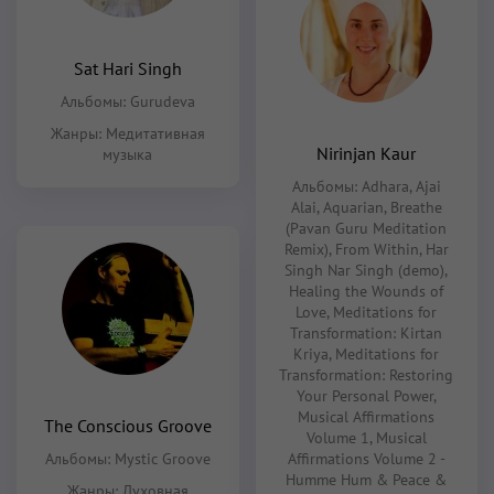
Sat Hari Singh
Альбомы:
Gurudeva
Жанры:
Медитативная
Nirinjan Kaur
музыка
Альбомы:
Adhara
,
Ajai
Alai
,
Aquarian
,
Breathe
(Pavan Guru Meditation
Remix)
,
From Within
,
Har
Singh Nar Singh (demo)
,
Healing the Wounds of
Love
,
Meditations for
Transformation: Kirtan
Kriya
,
Meditations for
Transformation: Restoring
Your Personal Power
,
Musical Affirmations
The Conscious Groove
Volume 1
,
Musical
Альбомы:
Mystic Groove
Affirmations Volume 2 -
Humme Hum & Peace &
Жанры:
Духовная