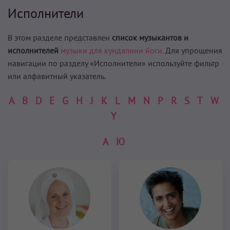
Исполнители
В этом разделе представлен
список музыкантов и
исполнителей
музыки для кундалини йоги.
Для упрощения
навигации по разделу «Исполнители» используйте фильтр
или алфавитный указатель.
A
B
D
E
G
H
J
K
L
M
N
P
R
S
T
W
Y
А
Ю