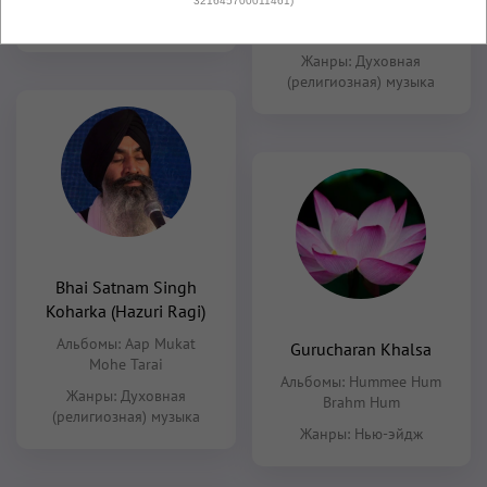
321645700011461)
Chihan
,
Pavan Pavan
,
Sa
Жанры:
Нью-эйдж
Re Sa Sa
Жанры:
Духовная
(религиозная) музыка
Bhai Satnam Singh
Koharka (Hazuri Ragi)
Альбомы:
Aap Mukat
Gurucharan Khalsa
Mohe Tarai
Альбомы:
Hummee Hum
Жанры:
Духовная
Brahm Hum
(религиозная) музыка
Жанры:
Нью-эйдж