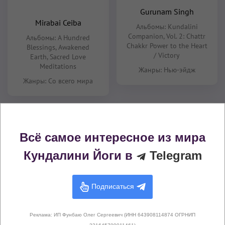
Gurunam Singh
Mirabai Ceiba
Альбомы:
Kundalini
Companion, Vol. 2: Chattr
Альбомы:
A Hundred
Chakkr Power to the Heart
Blessings
,
Awakened
/ Victory
Earth
,
Sacred Love
Meditations
Жанры:
Нью-эйдж
Жанры:
Со всего мира
Всё самое интересное из мира
Кундалини Йоги в
Telegram
Подписаться
Guru Shabad Singh
Sarb Shakti Kaur
Khalsa
Реклама: ИП Фунбаю Олег Сергеевич (ИНН 643908114874 ОГРНИП
Альбомы:
Chakra Chihan
Альбомы:
Ajai Alai
,
Chakra