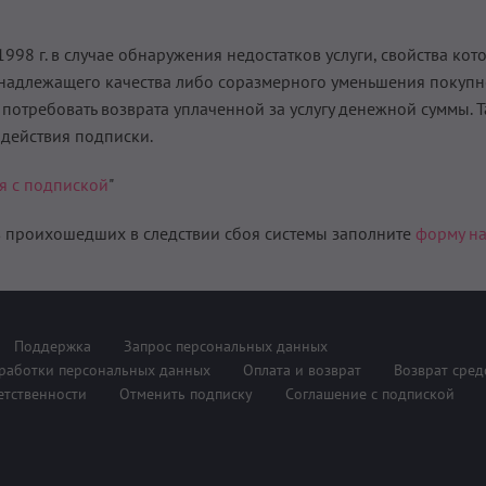
998 г. в случае обнаружения недостатков услуги, свойства кот
й надлежащего качества либо соразмерного уменьшения покуп
 потребовать возврата уплаченной за услугу денежной суммы. Та
 действия подписки.
я с подпиской
"
в проихошедших в следствии сбоя системы заполните
форму на
Поддержка
Запрос персональных данных
работки персональных данных
Оплата и возврат
Возврат сред
етственности
Отменить подписку
Соглашение с подпиской