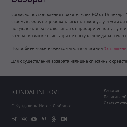
Согласно постановления правительства РФ от 19 января 1
своему выбору потребовать замены такой услуги услуго
покупатель вправе отказаться от приобретенной услуги и
возврат возможен лишь при не наступлении даты начала
Подробнее можете ознакомиться в описании "
Соглашени
Для осуществления возврата излишне списанных средст
KUNDALINI.LOVE
Реквизиты
Политика об
Отказ от отв
О Кундалини Йоге с Любовью.