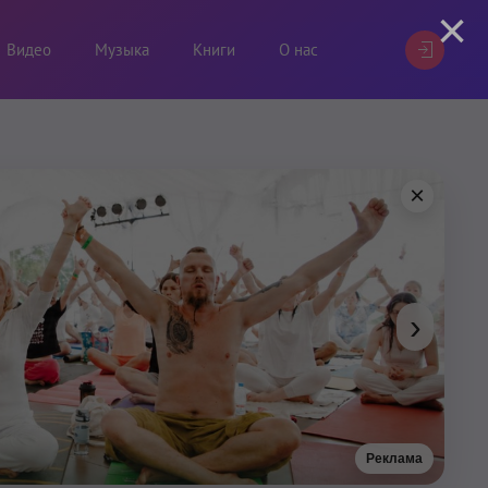
×
Видео
Музыка
Книги
О нас
×
›
Реклама