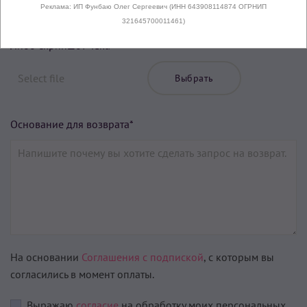
Реклама: ИП Фунбаю Олег Сергеевич (ИНН 643908114874 ОГРНИП
321645700011461)
Либо скриншот чека
Выбрать
Основание для возврата*
На основании
Соглашения с подпиской
, с которым вы
согласились в момент оплаты.
Выражаю
согласие
на обработку моих персональных