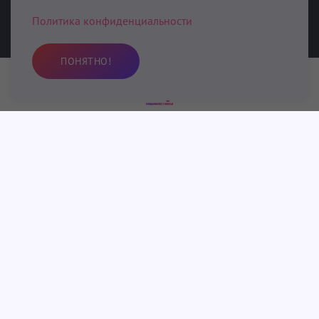
Политика конфиденциальности
О Кундалини Йоге с Любовью.
ПОНЯТНО!
Практика
Избранное
Поиск
Профиль
Реквизиты
Поддержка
Запрос персональных данных
Политика обработки персональных данных
Оплата и возврат
Возврат средств
Отказ от ответственности
Отменить подписку
Соглашение с подпиской
О нас
При поддержке