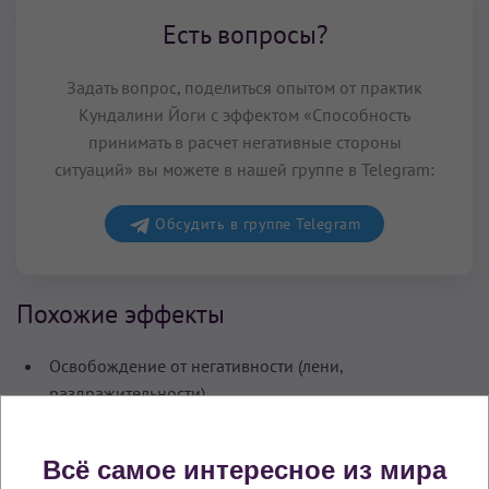
Есть вопросы?
Задать вопрос, поделиться опытом от практик
Кундалини Йоги с эффектом «Способность
принимать в расчет негативные стороны
ситуаций» вы можете в нашей группе в Telegram:
Обсудить в группе Telegram
Похожие эффекты
Освобождение от негативности (лени,
раздражительности)
Комментарии (
0
)
Всё самое интересное из мира