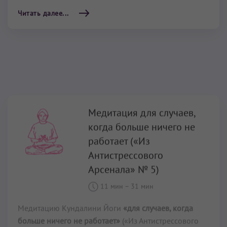
Медитация для случаев,
когда больше ничего не
работает («Из
Антистрессового
Арсенала» № 5)
11 мин
–
31 мин
Медитацию Кундалини Йоги
«для случаев, когда
больше ничего не работает»
(«Из Антистрессового
Арсенала» № 5) рекомендуют выполнять, когда вы
сталкиваетесь лицом к лицу с серьёзным вызовом.
Мантра «Гобиндей Мукандей», используемая в этой
медитации – это классическая мантра для Сияющего
тела. Она способна помочь вам прорваться через
глубоко заложенные блоки. Ее так же часто