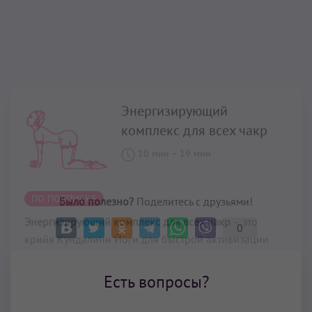
Энергизирующий комплекс для всех чакр
– это
крийя Кундалини Йоги для быстрой активизации
всех чакр, ее можно выполнять или как отдельную
крийю, или как комбинацию разогревающих
упражнений перед любой медитацией. Она позволит
вам за короткое время почувствовать себя намного
более энергичными и собранными.
Читать далее...
Было полезно?
Поделитесь с друзьями!
0
Есть вопросы?