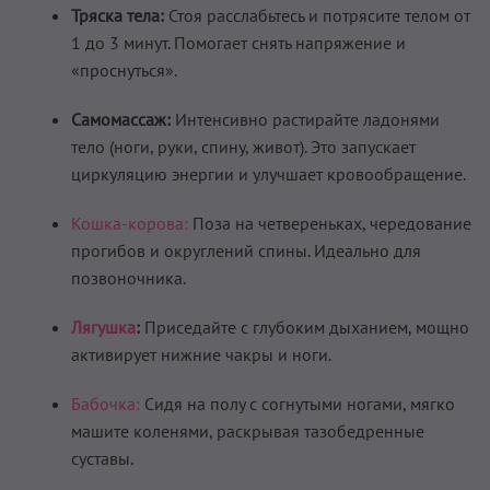
Тряска тела:
Стоя расслабьтесь и потрясите телом от
1 до 3 минут. Помогает снять напряжение и
«проснуться».
Самомассаж:
Интенсивно растирайте ладонями
тело (ноги, руки, спину, живот). Это запускает
циркуляцию энергии и улучшает кровообращение.
Кошка-корова:
Поза на четвереньках, чередование
прогибов и округлений спины. Идеально для
позвоночника.
Лягушка
:
Приседайте с глубоким дыханием, мощно
активирует нижние чакры и ноги.
Бабочка:
Сидя на полу с согнутыми ногами, мягко
машите коленями, раскрывая тазобедренные
суставы.