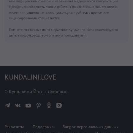
или медицинским советом и не заменяет медицинской консультации.
Прежде чем совершать любые действия по изменению вашего образа
жизни или рациона питания, проконсультируйтесь с врачом или
лицензированным специалистом.
Помните, что первые шаги в практике Кундалини Йоги рекомендуется
делать под руководством опытного преподавателя.
KUNDALINI.LOVE
О Кундалини Йоге с Любовью.
Реквизиты
Поддержка
Запрос персональных данных