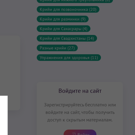
Крийи для позвоночника (20)
Крийи для разминки (9)
Крийи для Сахасрары (4)
Крийи для Свадхистаны (14)
Разные крийи (27)
Упражнения для здоровья (11)
Войдите на сайт
Зарегистрируйтесь бесплатно или
войдите на сайт, чтобы получить
доступ к скрытым материалам.
Войти