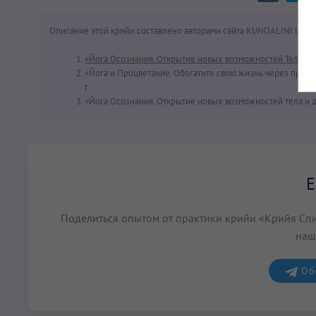
Описание этой крийи составлено авторами сайта KUNDALINI.LOVE
«Йога Осознания. Открытие новых возможностей Тела и 
«Йога и Процветание. Обогатите свою жизнь через практ
г.
«Йога Осознания. Открытие новых возможностей тела и духа
Е
Поделиться опытом от практики крийи «Крийя Спи
наш
Обс