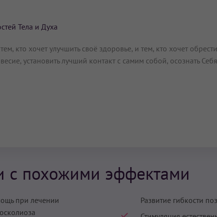
тей Тела и Духа
тем, кто хочет улучшить своё здоровье, и тем, кто хочет обрест
есие, установить лучший контакт с самим собой, осознать Себя
и с похожими эффектами
ощь при лечении
Развитие гибкости по
осколиоза
Стимуляция естествен