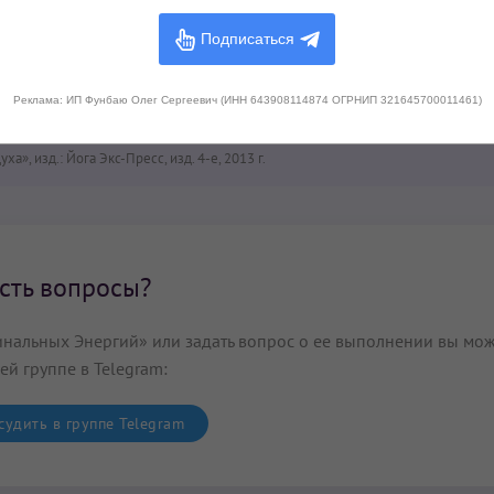
Подписаться
 на основании следующих источников:
Духа»,
Гуру Раттана Каур, изд: Йога Экс-Пресс, 2013 г.
Реклама: ИП Фунбаю Олег Сергеевич (ИНН 643908114874 ОГРНИП 321645700011461)
ики и медитации Кундалини Йоги школы Йоги Бхаджена», изд.: Йога Экс-Пресс
», изд.: Йога Экс-Пресс, изд. 4-е, 2013 г.
сть вопросы?
нальных Энергий» или задать вопрос о ее выполнении вы мож
ей группе в Telegram:
удить в группе Telegram