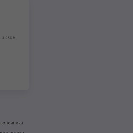
и
 и своё
звоночника
ного потока