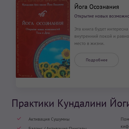
Йога Осознания
Открытие новых возможнос
Эта книга будет интересна 
внутренний покой и равнов
место в жизни.
Подробнее
Практики Кундалини Йог
Активация Сушумны
Пом
киф
Баланс / Активация Пингалы