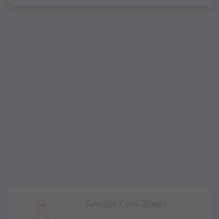
Сахадж Сукх Дхиян
– это глубокая медитация для
достижения внутреннего мира и счастья, это очень
древняя технология. В ней сочетаются все
преимущества глубокого дыхания и пения Мул
мантры. Практика этой медитации даёт уму
замечательное качество творчества. Усиливает связь
с душой, пробуждает к реализации предназначения,
поднимает Кундалини, пробуждает чакры,
балансирует 10 тел.
Читать далее...
Сжигание внутреннего