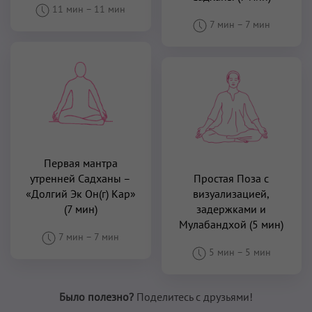
11 мин
–
11 мин
7 мин
–
7 мин
Первая мантра
утренней Садханы –
Простая Поза с
«Долгий Эк Он(г) Кар»
визуализацией,
(7 мин)
задержками и
Мулабандхой (5 мин)
7 мин
–
7 мин
5 мин
–
5 мин
Было полезно?
Поделитесь с друзьями!