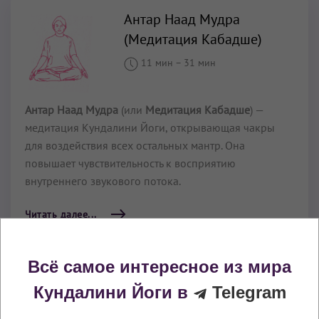
Антар Наад Мудра
(Медитация Кабадше)
11 мин
–
31 мин
Антар Наад Мудра
(или
Медитация Кабадше
) —
медитация Кундалини Йоги, открывающая чакры
для воздействия всех остальных мантр. Она
повышает чувствительность к восприятию
внутреннего звукового потока.
Читать далее...
Всё самое интересное из мира
Антар Наад Мудра как
Кундалини Йоги в
Telegram
медитация для