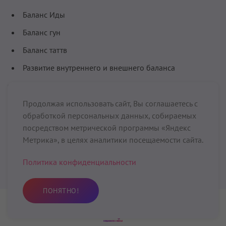
Баланс Иды
Баланс гун
Баланс таттв
Развитие внутреннего и внешнего баланса
Комментарии (
0
)
Продолжая использовать сайт, Вы соглашаетесь с
обработкой персональных данных, собираемых
посредством метрической программы «Яндекс
Метрика», в целях аналитики посещаемости сайта.
Политика конфиденциальности
Здесь не опубликовано еще ни
одного комментария
ПОНЯТНО!
Практика
Избранное
Поиск
Профиль
Оставьте свой комментарий