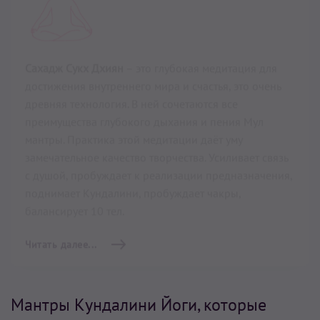
гнева и укрепление
иммунной системы
11 мин
–
11 мин
ПО ПОДПИСКЕ
Медитация
«Сжигание внутреннего гнева и
укрепление иммунной системы»
формирует очень
сильную иммунную систему. Происходит
координация дыхания жизни, таттв и чакр.
Выполняя данную медитацию Кундалини Йоги
ежедневно в течение 11 минут, через 40 дней вы
поймете, что стали другим человеком.
Читать далее...
Мантры Кундалини Йоги, которые