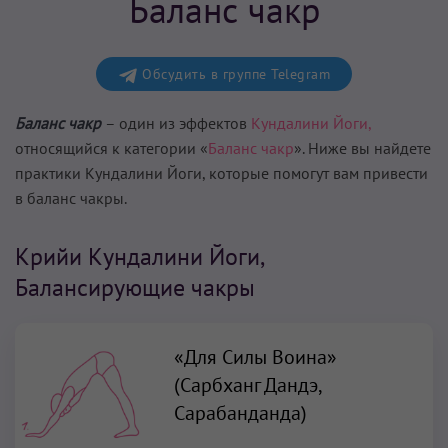
Баланс чакр
Обсудить в группе Telegram
Баланс чакр
– один из эффектов
Кундалини Йоги,
относящийся к категории «
Баланс чакр
». Ниже вы найдете
практики Кундалини Йоги, которые помогут вам
привести
в баланс чакры
.
Крийи Кундалини Йоги,
Балансирующие чакры
«Для Силы Воина»
(Сарбханг Дандэ,
Сарабанданда)