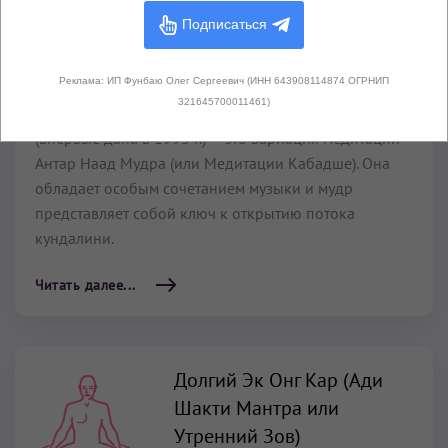
полнолуния
Подписаться
11 мин
–
31 мин
ПО ПОДПИСКЕ
Реклама: ИП Фунбаю Олег Сергеевич (ИНН 643908114874 ОГРНИП
321645700011461)
Антар Наад Мудра как медитация для полнолуния
(впервые дана в 1993 г.) — это вариация медитации
Антар Наад Мудра (или Медитации Кабадше). Она
обладает особым сочетанием музыки и мудр
представляет собой ключ к открытию потока
кундалини.
Читать далее...
Долгий Эк Онг Кар (Ади
Шакти Мантра или
Утренний Зов)