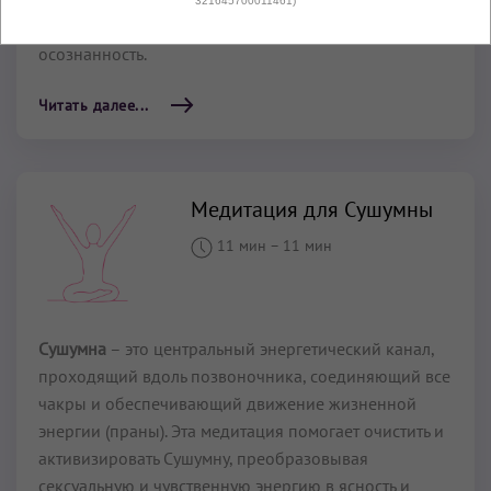
321645700011461)
обладает эффектом исцеления и повышает
осознанность.
Читать далее...
Медитация для Сушумны
11 мин
–
11 мин
Сушумна
– это центральный энергетический канал,
проходящий вдоль позвоночника, соединяющий все
чакры и обеспечивающий движение жизненной
энергии (праны). Эта медитация помогает очистить и
активизировать Сушумну, преобразовывая
сексуальную и чувственную энергию в ясность и