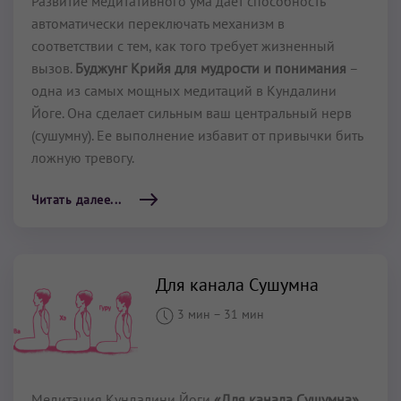
Развитие медитативного ума дает способность
автоматически переключать механизм в
соответствии с тем, как того требует жизненный
вызов.
Буджунг Крийя для мудрости и понимания
–
одна из самых мощных медитаций в Кундалини
Йоге. Она сделает сильным ваш центральный нерв
(сушумну). Ее выполнение избавит от привычки бить
ложную тревогу.
Читать далее...
Для канала Сушумна
3 мин
–
31 мин
Медитация Кундалини Йоги
«Для канала Сушумна»