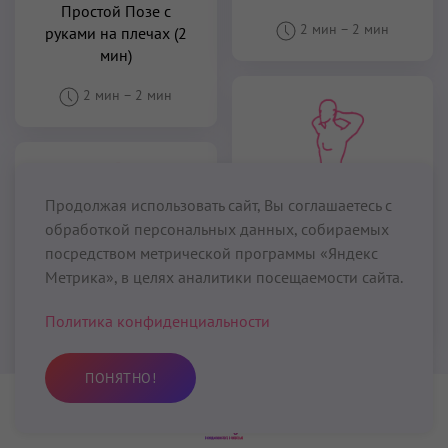
Простой Позе с
2 мин
–
2 мин
руками на плечах (2
мин)
2 мин
–
2 мин
Продолжая использовать сайт, Вы соглашаетесь с
обработкой персональных данных, собираемых
Наклоны в Позе
посредством метрической программы «Яндекс
Скалы (1 мин – 3 мин)
Метрика», в целях аналитики посещаемости сайта.
1 мин
–
3 мин
Езда на верблюде в
Политика конфиденциальности
Простой Позе (2 мин)
ПОНЯТНО!
2 мин
–
2 мин
Практика
Избранное
Поиск
Профиль