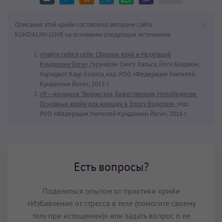
Описание этой крийи составлено авторами сайта
KUNDALINI.LOVE на основании следующих источников:
«Найти себя в себе. Сборник крий и медитаций
Кундалини йоги»,
Гуручаран Сингх Хальса, Йоги Бхаджан,
Хариджот Каур Кхалса, изд: РОО «Федерация Учителей
Кундалини Йоги», 2015 г.
«Я – женщина. Творческая, Божественная, Непобедимая.
Основные крийи для женщин в Эпоху Водолея»,
изд:
РОО «Федерация Учителей Кундалини Йоги», 2016 г.
Есть вопросы?
Поделиться опытом от практики крийи
«Избавление от стресса в теле (помогите своему
телу при истощении)» или задать вопрос о ее