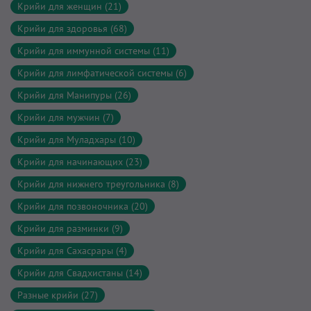
Крийи для женщин (21)
Крийи для здоровья (68)
Крийи для иммунной системы (11)
Крийи для лимфатической системы (6)
Крийи для Манипуры (26)
Крийи для мужчин (7)
Крийи для Муладхары (10)
Крийи для начинающих (23)
Крийи для нижнего треугольника (8)
Крийи для позвоночника (20)
Крийи для разминки (9)
Крийи для Сахасрары (4)
Крийи для Свадхистаны (14)
Разные крийи (27)