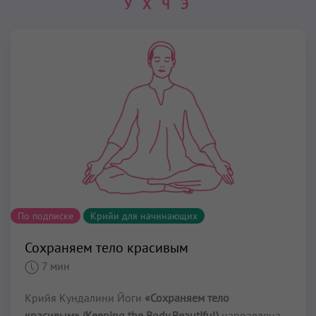
У
Х
Ч
Э
По подписке
Крийи для начинающих
Сохраняем тело красивым
7 мин
Крийя Кундалини Йоги
«Сохраняем тело
красивым» (Keeping the Body Beautiful)
направлена