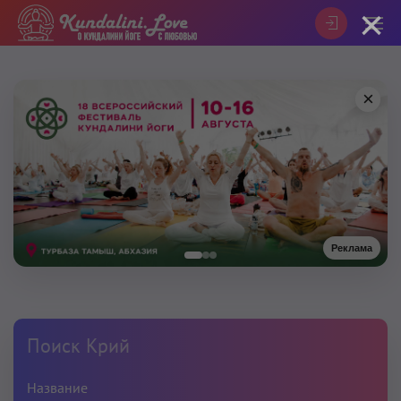
×
×
Реклама
Поиск Крий
Название