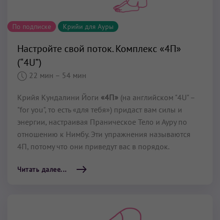
По подписке
Крийи для Ауры
Настройте свой поток. Комплекс «4П»
(“4U”)
22 мин
– 54 мин
Крийя Кундалини Йоги
«4П»
(на английском "4U" –
"for you", то есть «для тебя») придаст вам силы и
энергии, настраивая Праническое Тело и Ауру по
отношению к Нимбу. Эти упражнения называются
4П, потому что они приведут вас в порядок.
Читать далее...