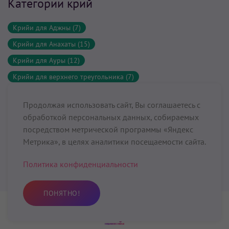
Категории крий
Крийи для Аджны (7)
Крийи для Анахаты (15)
Крийи для Ауры (12)
Крийи для верхнего треугольника (7)
Крийи для Вишуддхи (4)
Продолжая использовать сайт, Вы соглашаетесь с
Крийи для головного мозга (23)
обработкой персональных данных, собираемых
Крийи для десяти тел (2)
посредством метрической программы «Яндекс
Метрика», в целях аналитики посещаемости сайта.
Крийи для детей и подростков (1)
Крийи для женщин (21)
Политика конфиденциальности
Крийи для здоровья (68)
Крийи для иммунной системы (11)
ПОНЯТНО!
Крийи для лимфатической системы (6)
Практика
Избранное
Поиск
Профиль
Крийи для Манипуры (26)