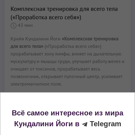
Комплексная тренировка для всего тела
(«Проработка всего себя»)
43 мин
Крийя Кундалини Йоги
«Комплексная тренировка
для всего тела»
(«Проработка всего себя»)
прорабатывает зону лимфы, влияет на дыхательную
мускулатуру и мышцы груди, улучшает работу желез и
очищает от токсинов, прорабатывает весь
позвоночник, открывает пупочный центр, усиливает
электромагнитное поле.
Читать далее...
Всё самое интересное из мира
Кундалини Йоги в
Telegram