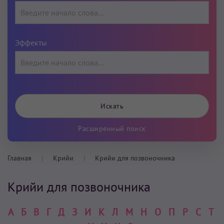
Эффекты
Расширенный поиск
Главная
Крийи
Крийи для позвоночника
Крийи для позвоночника
А
Б
В
Г
Д
З
И
К
Л
М
Н
О
П
Р
С
Т