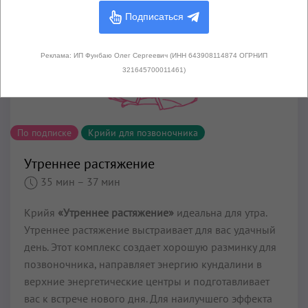
Подписаться
Реклама: ИП Фунбаю Олег Сергеевич (ИНН 643908114874 ОГРНИП
321645700011461)
По подписке
Крийи для позвоночника
Утреннее растяжение
35 мин
– 37 мин
Крийя
«Утреннее растяжение»
идеальна для утра.
Утреннее растяжение выстраивает для вас удачный
день. Этот комплекс создает хорошую разминку для
позвоночника, направляет энергию кундалини в
верхние энергетические центры и подготавливает
вас к встрече нового дня. Для наилучшего эффекта