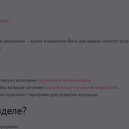
ений.
ли решениям — крийи Кундалини Йоги для Аджны помогут успо
.
ктику из категории
«Крийи для начинающих».
йи, которые сочетают
дыхательные техники
и
медитацию
.
а практики с мантрами для развития интуиции.
зделе?
рукциями.