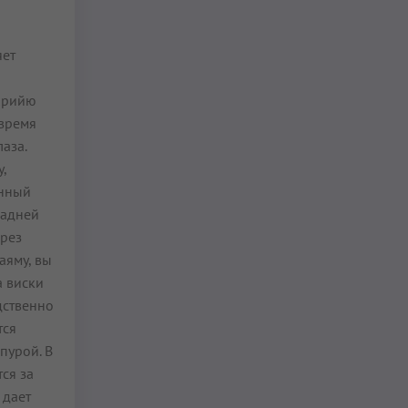
яет
Крийю
 время
аза.
,
енный
задней
ерез
аяму, вы
а виски
дственно
тся
пурой. В
ся за
 дает