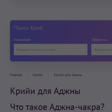
Поиск Крий
Название
Эффекты
Главная
Крийи
Крийи для Аджны
Крийи для Аджны
Что такое Аджна-чакра?