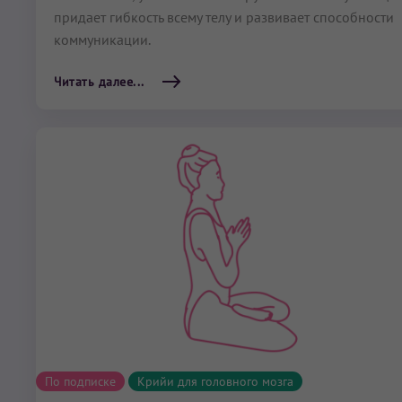
придает гибкость всему телу и развивает способности
коммуникации.
Читать далее...
По подписке
Крийи для головного мозга