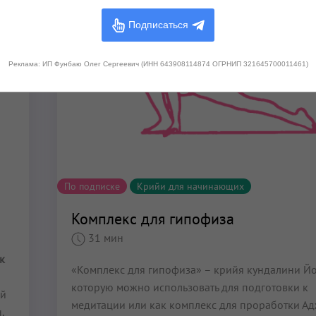
Подписаться
Реклама: ИП Фунбаю Олег Сергеевич (ИНН 643908114874 ОГРНИП 321645700011461)
По подписке
Крийи для начинающих
Комплекс для гипофиза
31 мин
к
«Комплекс для гипофиза» – крийя кундалини Йо
которую можно использовать для подготовки к
ей
медитации или как комплекс для проработки А
,