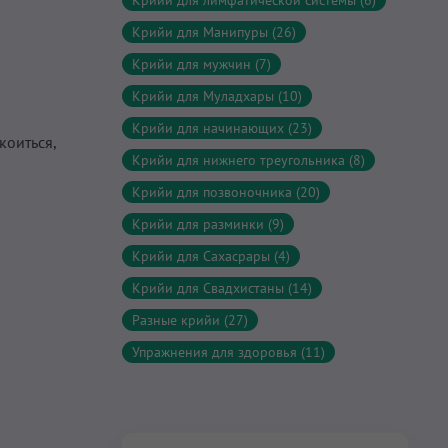
Крийи для лимфатической системы (6)
Крийи для Манипуры (26)
Крийи для мужчин (7)
Крийи для Муладхары (10)
Крийи для начинающих (23)
коиться,
Крийи для нижнего треугольника (8)
Крийи для позвоночника (20)
Крийи для разминки (9)
Крийи для Сахасрары (4)
Крийи для Свадхистаны (14)
Разные крийи (27)
Упражнения для здоровья (11)