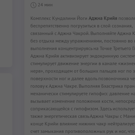
24 мин
Комплекс Кундалини Йоги
Аджна Крийя
позвол
беспрепятственно погрузиться в слой сознания,
связанный с Аджна Чакрой. Выполняйте Аджна 
без отдыха между упражнениями, постоянно во
выполнения концентрируясь на Точке Третьего Гл
Аджна Крийя активизирует эндокринную систему
стимулирует движение энергии в канале «жизн
нерв», проходящем от больших пальцев ног по 
поверхности ног и далее вдоль позвоночника ч
голову к Аджна Чакре. Выполняя Бхастрика пран
механически стимулируете гипофиз: давление н
вызывает изменение положения кости, непосре
соприкасающейся с гипофизом. Здесь используе
также энергетическая связь Аджна Чакры с Мани
конце Крийи влияние нижних чакр нейтрализует
счет замыкания противоположных рук и ног, что