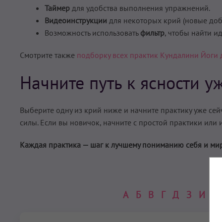
Таймер
для удобства выполнения упражнений.
Видеоинструкции
для некоторых крий (новые доб
Возможность использовать
фильтр
, чтобы найти и
Смотрите также
подборку всех практик Кундалини Йоги д
Начните путь к ясности у
Выберите одну из крий ниже и начните практику уже сей
силы. Если вы новичок, начните с простой практики или 
Каждая практика — шаг к лучшему пониманию себя и мир
А
Б
В
Г
Д
З
И
К