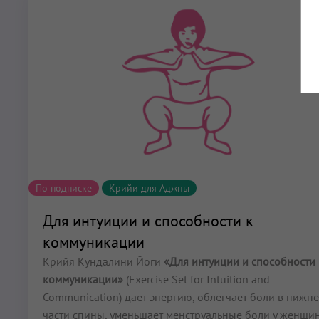
По подписке
Крийи для Аджны
Для интуиции и способности к
коммуникации
Крийя Кундалини Йоги
«Для интуиции и способности 
коммуникации»
(Exercise Set for Intuition and
Communication) дает энергию, облегчает боли в нижн
части спины, уменьшает менструальные боли у женщин