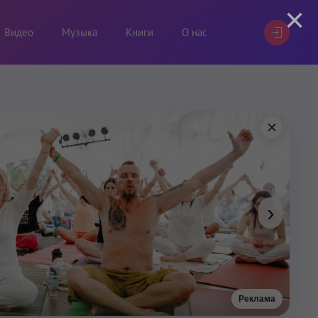
×
Видео
Музыка
Книги
О нас
×
›
Реклама