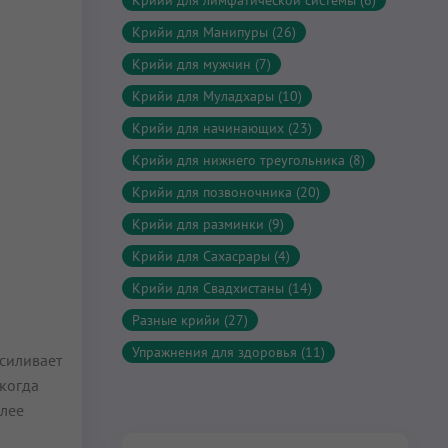
Крийи для лимфатической системы (6)
Крийи для Манипуры (26)
Крийи для мужчин (7)
Крийи для Муладхары (10)
Крийи для начинающих (23)
Крийи для нижнего треугольника (8)
Крийи для позвоночника (20)
Крийи для разминки (9)
Крийи для Сахасрары (4)
Крийи для Свадхистаны (14)
Разные крийи (27)
Упражнения для здоровья (11)
силивает
 когда
олее