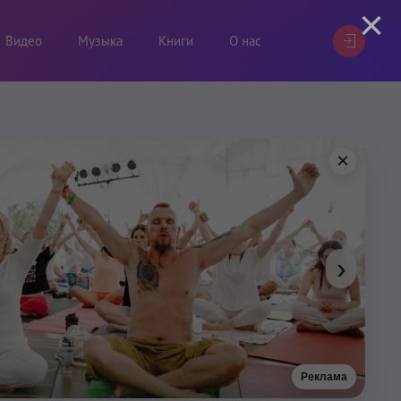
×
Видео
Музыка
Книги
О нас
×
›
Реклама