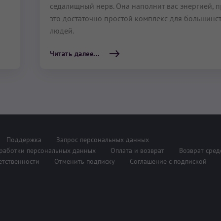
седалищный нерв. Она наполнит вас энергией, п
это достаточно простой комплекс для большинс
людей.
Читать далее...
Поддержка
Запрос персональных данных
работки персональных данных
Оплата и возврат
Возврат сред
етственности
Отменить подписку
Соглашение с подпиской