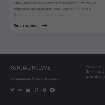
стимулирует и укреп­ляет все десять тел. Это также
хорошая практика для повышения гибкости и
укрепления нервной системы.
Читать далее...
KUNDALINI.LOVE
Реквизиты
Политика об
Отказ от отв
О Кундалини Йоге с Любовью.