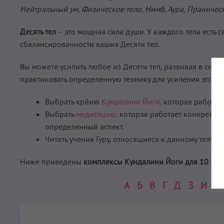
Нейтральный ум, Физическое тело, Нимб, Аура, Праническ
Десять тел
– это мощная сила души. У каждого тела есть с
сбалансированности ваших Десяти тел.
Вы можете усилить любое из Десяти тел, развивая в себе 
практиковать определенную технику для усиления этого т
Выбрать крйию
Кундалини Йоги,
которая работает
Выбрать
медитацию,
которая работает конкретно с
определенный аспект.
Читать учения Гуру, относящиеся к данному телу и и
Ниже приведены
комплексы Кундалини Йоги для 10 тел.
А
Б
В
Г
Д
З
И
К