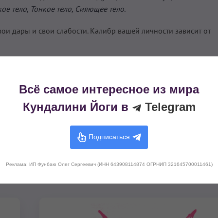
ое тело, Тонкое тело, Сияющее тело.
вои дары и свои слабости. Калибр вашей личности зависит от
способность определять, какое тело находится в дисбалансе, и
ела. Для этого вы можете:
Всё самое интересное из мира
 с этим телом или соответствующей ему
Чакрой.
Кундалини Йоги в
Telegram
 этим телом, или в которой используется мантра, усиливающая
зучать его жизнь и его слова.
Подписаться
Реклама: ИП Фунбаю Олег Сергеевич (ИНН 643908114874 ОГРНИП 321645700011461)
Л
М
Н
О
П
Р
С
Т
У
Х
Ч
Э