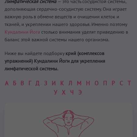
Лимфатическая система
— это часть сосудистой системы,
дополняющая сердечно-сосудистую систему. Она играет
важную роль в обмене веществ и очищении клеток и
тканей, и укреплении нашего здоровья. Именно поэтому
Кундалини Йога
столько внимания уделят приведению в
баланс этой важной системы нашего организма.
Ниже вы найдете подборку
крий (комплексов
упражнений) Кундалини Йоги для укрепления
лимфатической системы.
А
Б
В
Г
Д
З
И
К
Л
М
Н
О
П
Р
С
Т
У
Х
Ч
Э