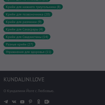
Крийи для нижнего треугольника (8)
Крийи для позвоночника (20)
Крийи для разминки (9)
Крийи для Сахасрары (4)
Крийи для Свадхистаны (14)
Разные крийи (27)
Упражнения для здоровья (11)
KUNDALINI.LOVE
О Кундалини Йоге с Любовью.