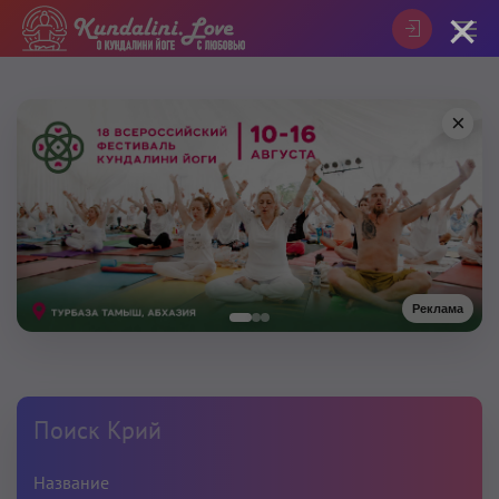
×
×
Реклама
Поиск Крий
Название