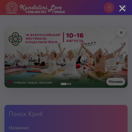
×
×
Реклама
Поиск Крий
Название