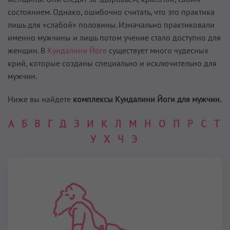
состоянием. Однако, ошибочно считать, что это практика
лишь для «слабой» половины. Изначально практиковали
именно мужчины и лишь потом учение стало доступно для
женщин. В
Кундалини Йоге
существует много чудесных
крий, которые созданы специально и исключительно для
мужчин.
Ниже вы найдете
комплексы Кундалини Йоги для мужчин.
А
Б
В
Г
Д
З
И
К
Л
М
Н
О
П
Р
С
Т
У
Х
Ч
Э