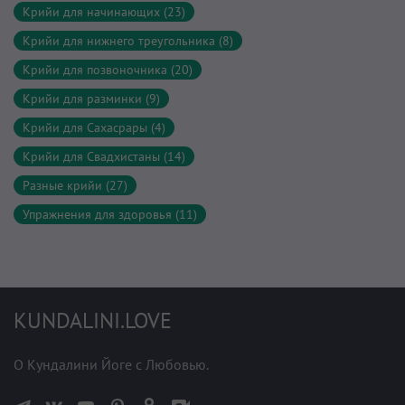
Крийи для начинающих (23)
Крийи для нижнего треугольника (8)
Крийи для позвоночника (20)
Крийи для разминки (9)
Крийи для Сахасрары (4)
Крийи для Свадхистаны (14)
Разные крийи (27)
Упражнения для здоровья (11)
KUNDALINI.LOVE
О Кундалини Йоге с Любовью.