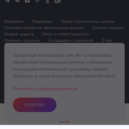
Реквизиты
Поддержка
Запрос персональных данных
Политика обработки персональных данных
Оплата и возврат
Возврат средств
Отказ от ответственности
Отменить подписку
Соглашение с подпиской
О нас
Продолжая использовать сайт, Вы соглашаетесь с
При поддержке
обработкой персональных данных, собираемых
посредством метрической программы «Яндекс
Метрика», в целях аналитики посещаемости сайта.
Политика конфиденциальности
ПОНЯТНО!
©2020-2025 Kundalini.Love, ИП Фунбаю Олег Сергеевич (ИНН
Практика
Избранное
Поиск
Профиль
643908114874 ОГРНИП 321645700011461),
413043, Россия,
Саратовская область, Вольский район, с. Девичьи Горки, ул.