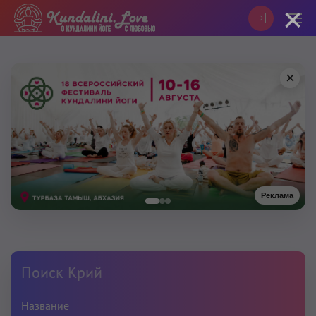
×
×
Реклама
Поиск Крий
Название