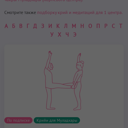
Смотрите также
подборку крий и медитаций для 1 центра.
А
Б
В
Г
Д
З
И
К
Л
М
Н
О
П
Р
С
Т
У
Х
Ч
Э
По подписке
Крийи для Муладхары