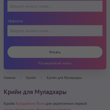
Эффекты
Расширенный поиск
Главная
Крийи
Крийи для Муладхары
Крийи для Муладхары
Крийи
Кундалини Йоги
для укрепления первой
чакры Муладхары (Корневого Центра).