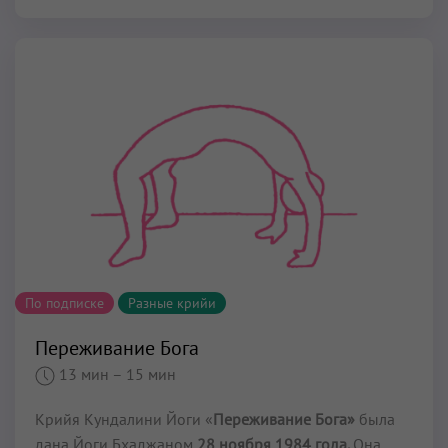
По подписке
Разные крийи
Переживание Бога
13 мин
– 15 мин
Крийя Кундалини Йоги «
Переживание Бога»
была
дана Йоги Бхаджаном
28 ноября 1984 года.
Она