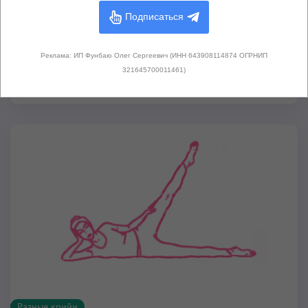
практиковать и в другое время, а также
Подписаться
комбинировать с другими упражнениями и
комплексами.
Реклама: ИП Фунбаю Олег Сергеевич (ИНН 643908114874 ОГРНИП
321645700011461)
Читать далее...
Разные крийи