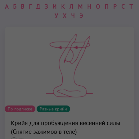
А
Б
В
Г
Д
З
И
К
Л
М
Н
О
П
Р
С
Т
У
Х
Ч
Э
По подписке
Разные крийи
Крийя для пробуждения весенней силы
(Снятие зажимов в теле)