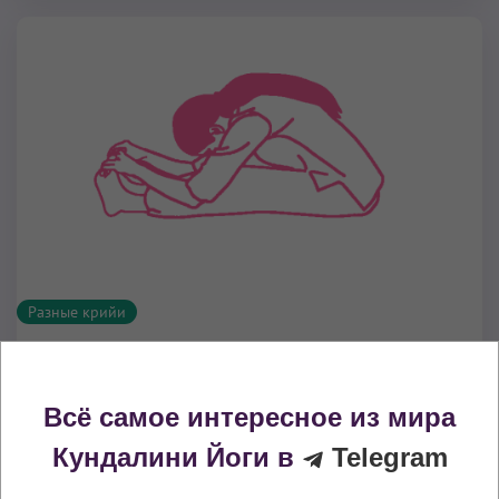
Разные крийи
Упражнения перед сном
9 мин
– 15 мин
Всё самое интересное из мира
Крийя Кундалини Йоги
«Упражнения перед сном»
Кундалини Йоги в
Telegram
состоит четырех упражнений, которые подготовят
вас к глубокому погружению в сон. Их также можно