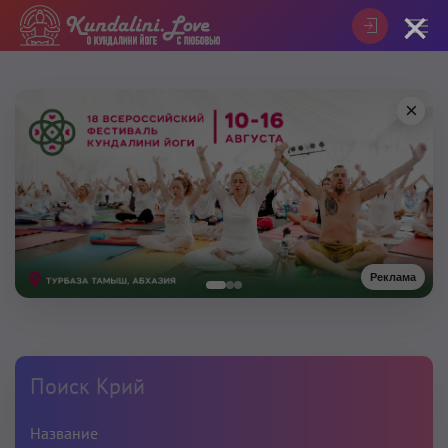
×
×
Реклама
Поиск Крий
Название