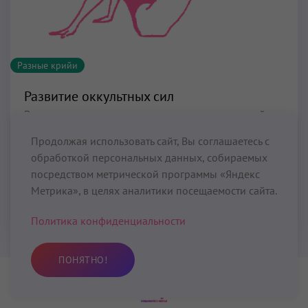
Разные крийи
Развитие оккультных сил
Развитие оккультных сил – комплекс упражнений
Кундалини Йоги, который впервые был дан 13
Продолжая использовать сайт, Вы соглашаетесь с
октября 1969. Он состоит всего из трех упражнений.
обработкой персональных данных, собираемых
Эту крийю можно встретить в книге Каур Хальса и
посредством метрической программы «Яндекс
Энн Мари Максвелл «Сексуальность и Духовность».
Метрика», в целях аналитики посещаемости сайта.
Читать далее...
Политика конфиденциальности
ПОНЯТНО!
Практика
Избранное
Поиск
Профиль