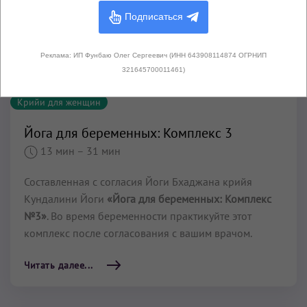
Подписаться
Реклама: ИП Фунбаю Олег Сергеевич (ИНН 643908114874 ОГРНИП
321645700011461)
Крийи для женщин
Йога для беременных: Комплекс 3
13 мин
– 31 мин
Составленная с согласия Йоги Бхаджана крийя
Кундалини Йоги
«Йога для беременных: Комплекс
№3»
. Во время беременности практикуйте этот
комплекс после согласования с вашим врачом.
Читать далее...