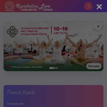
×
×
Реклама
Поиск Крий
Название