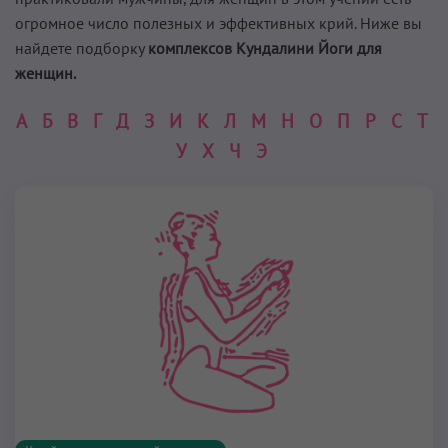
огромное число полезных и эффективных крий. Ниже вы
найдете подборку
комплексов Кундалини Йоги для
женщин.
А
Б
В
Г
Д
З
И
К
Л
М
Н
О
П
Р
С
Т
У
Х
Ч
Э