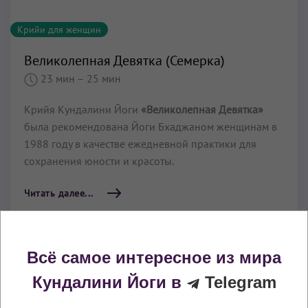
Крийи для женщин
Великолепная Девятка (Семерка)
23 мин
– 25 мин
Крийя Кундалини Йоги
«Великолепная Девятка»
была рекомендована Йоги Бхаджаном женщинам в
1988 году в качестве ежедневной практики для
сохранения юности и красоты.
Читать далее...
Всё самое интересное из мира
Кундалини Йоги в
Telegram