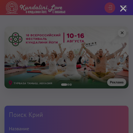
×
×
Реклама
Поиск Крий
Название