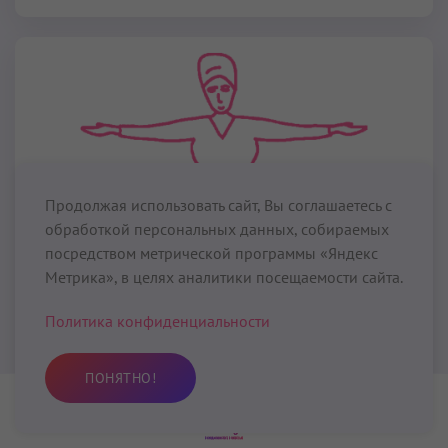
Продолжая использовать сайт, Вы соглашаетесь с
обработкой персональных данных, собираемых
посредством метрической программы «Яндекс
Метрика», в целях аналитики посещаемости сайта.
Крийи для Ауры
Политика конфиденциальности
Крийя Абсолютного Баланса (Крийя
Равновесия)
ПОНЯТНО!
26 мин
– 51 мин
Практика
Избранное
Поиск
Профиль
Крийя Абсолютного Баланса
приводит в баланс ауру