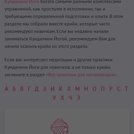
Кундалини Йога
богата самыми разными комплексами
упражнений, как простыми в исполнении, так и
требующими определенной подготовки и опыта. В этом
разделе мы собрали вместе крийи, которые часто
рекомендуют новичкам. Если вы недавно начали
заниматься Кундалини Йогой, рекомендуем Вам для
начала освоить крийи из этого раздела.
Если вас интересуют медитации и другие практики
Кундалини Йоги для новичков, а не только крийи,
загляните в раздел
«Все практики для начинающих»
.
А
Б
В
Г
Д
З
И
К
Л
М
Н
О
П
Р
С
Т
У
Х
Ч
Э