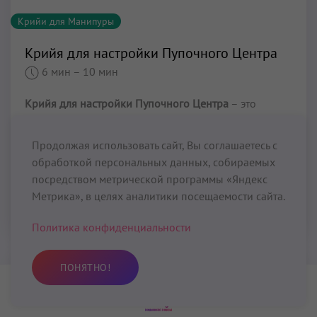
Крийи для Манипуры
Крийя для настройки Пупочного Центра
6 мин
– 10 мин
Крийя для настройки Пупочного Центра
– это
небольшой комплекс упражнений Кундалини Йоги,
который можно сочетать с другими Набхи Крийями,
Продолжая использовать сайт, Вы соглашаетесь с
но только если перед этим комплексом выполняются
обработкой персональных данных, собираемых
дополнительные упражнения.
посредством метрической программы «Яндекс
Метрика», в целях аналитики посещаемости сайта.
Читать далее...
Политика конфиденциальности
ПОНЯТНО!
Практика
Избранное
Поиск
Профиль