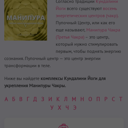
Согласно традиции
Кундалини
Йоги
всего существуют
восемь
энергетических центров (чакр).
Пупочный Центр, или как его
еще называют,
Манипура Чакра
(Третья Чакра)
– это центр,
который нужно стимулировать
первым, чтобы поднять энергию
сознания. Пупочный центр — это центр энергии
трансформации в теле.
Ниже вы найдете
комплексы Кундалини Йоги для
укрепления Манипуры Чакры.
А
Б
В
Г
Д
З
И
К
Л
М
Н
О
П
Р
С
Т
У
Х
Ч
Э