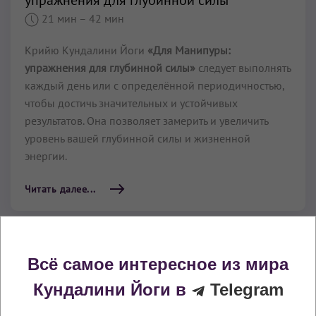
упражнения для глубинной силы
21 мин
– 42 мин
Крийю Кундалини Йоги
«Для Манипуры:
упражнения для глубинной силы»
следует выполнять
каждый день или с определённой периодичностью,
чтобы достичь значительных и устойчивых
результатов. Она позволяет замерить и увеличить
уровень вашей глубинной силы и жизненной
энергии.
Читать далее...
Всё самое интересное из мира
Кундалини Йоги в
Telegram