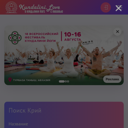
×
×
Реклама
Поиск Крий
Название