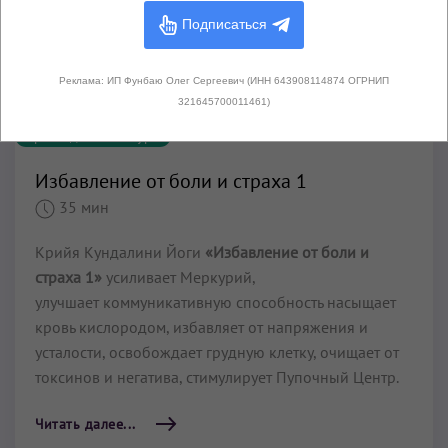
Подписаться
Реклама: ИП Фунбаю Олег Сергеевич (ИНН 643908114874 ОГРНИП
321645700011461)
Крийи для Манипуры
Избавление от боли и страха 1
35 мин
Крийя Кундалини Йоги
«Избавление от боли и
страха 1»
усиливает Меркурий,
улучшает коммуникативную способность насыщает
кровь кислородом, избавляет от напряжения и
усталости, освобождает грудную клетку, очищает от
токсинов и негатива, стимулирует Пупочный Центр.
Читать далее...