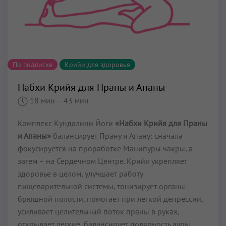
По подписке
Крийи для здоровья
Набхи Крийя для Праны и Апаны
18 мин
– 43 мин
Комплекс Кундалини Йоги
«Набхи Крийя для Праны
и Апаны»
балансирует Прану и Апану: сначала
фокусируется на проработке Манипуры чакры, а
затем – на Сердечном Центре. Крийя укрепляет
здоровье в целом, улучшает работу
пищеварительной системы, тонизирует органы
брюшной полости, помогает при легкой депрессии,
усиливает целительный поток праны в руках,
открывает легкие, балансирует полярность ауры,