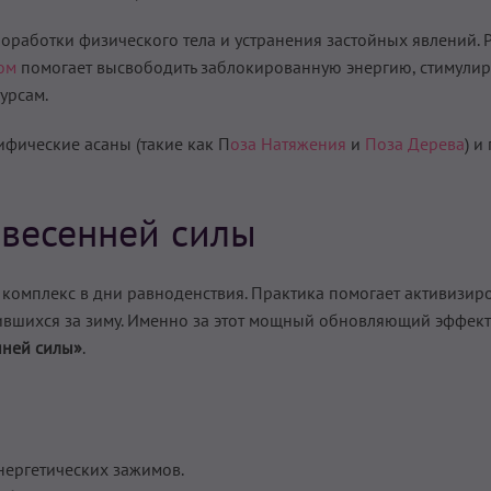
оработки физического тела и устранения застойных явлений. Р
ом
помогает высвободить заблокированную энергию, стимулир
урсам.
ифические асаны (такие как П
оза Натяжения
и
Поза Дерева
) и
 весенней силы
комплекс в дни равноденствия. Практика помогает активизиро
пившихся за зиму. Именно за этот мощный обновляющий эффек
нней силы»
.
нергетических зажимов.