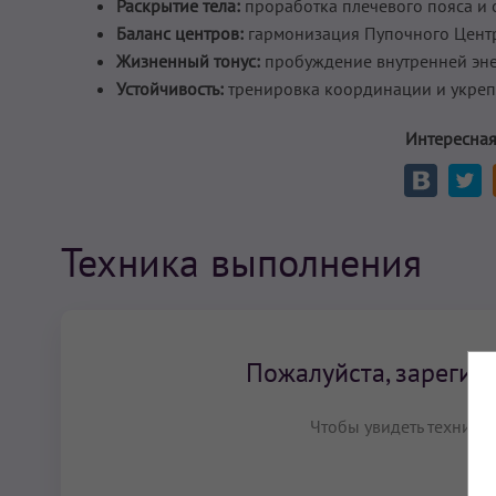
Раскрытие тела:
проработка плечевого пояса и о
Баланс центров:
гармонизация Пупочного Центр
Жизненный тонус:
пробуждение внутренней эне
Устойчивость:
тренировка координации и укреп
Интересная
Техника выполнения
Пожалуйста, зарегист
Чтобы увидеть технику 