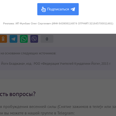
Подписаться
Реклама: ИП Фунбаю Олег Сергеевич (ИНН 643908114874 ОГРНИП 321645700011461)
крийя?
Поделитесь с друзьями!
0
 на основании следующих источников:
Йоги Бхаджана», изд.: РОО «Федерация Учителей Кундалини Йоги», 2015 г.
сть вопросы?
 пробуждения весенней силы (Снятие зажимов в теле)» или за
и вы можете в нашей группе в Telegram: