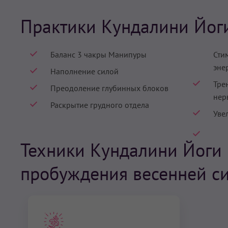
Практики Кундалини Йог
Баланс 3 чакры Манипуры
Сти
эне
Наполнение силой
Тре
Преодоление глубинных блоков
нер
Раскрытие грудного отдела
Уве
Техники Кундалини Йоги 
пробуждения весенней си