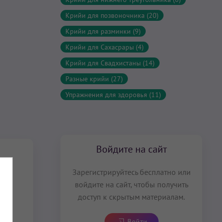
Крийи для позвоночника (20)
Крийи для разминки (9)
Крийи для Сахасрары (4)
Крийи для Свадхистаны (14)
Разные крийи (27)
Упражнения для здоровья (11)
Войдите на сайт
Зарегистрируйтесь бесплатно или
войдите на сайт, чтобы получить
доступ к скрытым материалам.
Войти