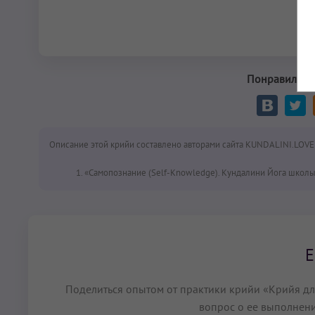
Понравилась 
Описание этой крийи составлено авторами сайта KUNDALINI.LOVE
«Самопознание (Self-Knowledge). Кундалини Йога школы 
Е
Поделиться опытом от практики крийи «Крийя для
вопрос о ее выполнени