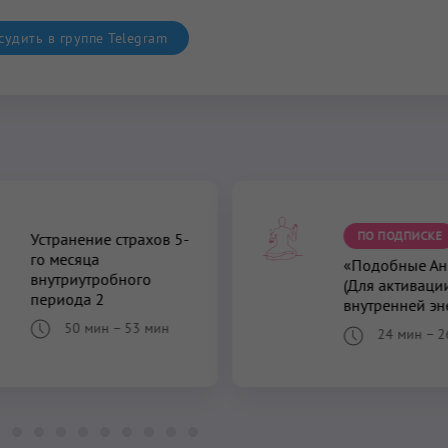
удить в группе Telegram
ПО ПОДПИСКЕ
Устранение страхов 5-
го месяца
«Подобные Ан
внутриутробного
(Для активаци
периода 2
внутренней эн
50 мин
–
53 мин
24 мин
–
2