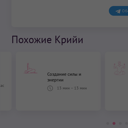
Обс
Похожие Крийи
Создание силы и
энергии
час
13 мин
–
13 мин