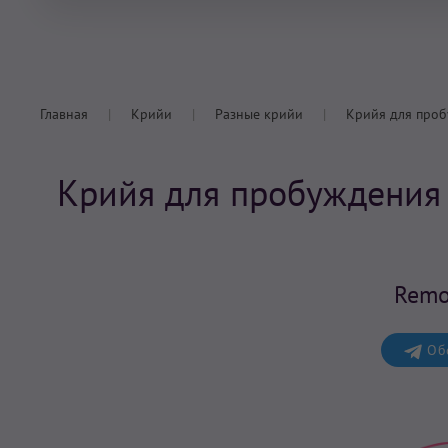
Главная
Крийи
Разные крийи
Крийя для проб
Крийя для пробуждения 
Remo
Обс