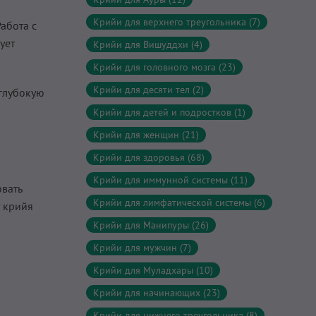
Крийи для верхнего треугольника (7)
абота с
ует
Крийи для Вишуддхи (4)
Крийи для головного мозга (23)
Крийи для десяти тел (2)
 глубокую
Крийи для детей и подростков (1)
Крийи для женщин (21)
Крийи для здоровья (68)
Крийи для иммунной системы (11)
вать
Крийи для лимфатической системы (6)
т крийя
Крийи для Манипуры (26)
Крийи для мужчин (7)
Крийи для Муладхары (10)
Крийи для начинающих (23)
Крийи для нижнего треугольника (8)