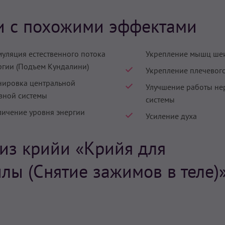
и с похожими эффектами
муляция естественного потока
Укрепление мышц ше
ргии (Подъем Кундалини)
Укрепление плечевог
нировка центральной
Улучшение работы не
вной системы
системы
личение уровня энергии
Усиление духа
из крийи «Крийя для
лы (Снятие зажимов в теле)