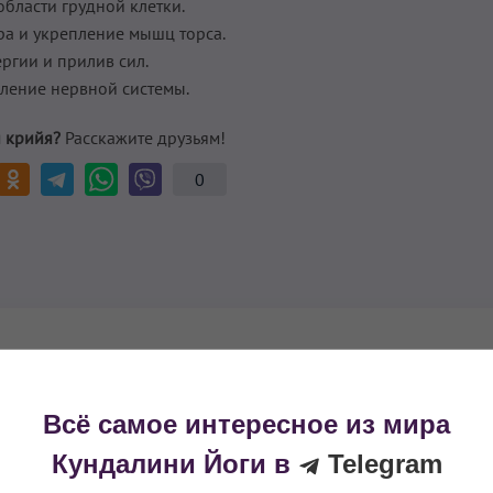
бласти грудной клетки.
а и укрепление мышц торса.
ргии и прилив сил.
ление нервной системы.
 крийя?
Расскажите друзьям!
0
рируйтесь или войдите в систему
Всё самое интересное из мира
выполнения крийи, нажмите на кнопку 👇
Кундалини Йоги в
Telegram
Войти