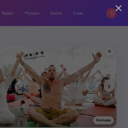
×
Видео
Музыка
Книги
О нас
×
›
Реклама