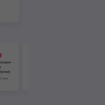
ПО ПОДПИСКЕ
гелам»
«Для Силы Воина»
и
(Сарбханг Дандэ,
ергии)
Сарабанданда)
6 мин