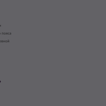
и
о пояса
рвной
»