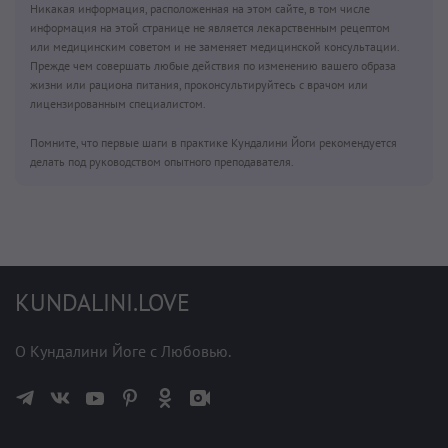
Никакая информация, расположенная на этом сайте, в том числе
информация на этой странице не является лекарственным рецептом
или медицинским советом и не заменяет медицинской консультации.
Прежде чем совершать любые действия по изменению вашего образа
жизни или рациона питания, проконсультируйтесь с врачом или
лицензированным специалистом.
Помните, что первые шаги в практике Кундалини Йоги рекомендуется
делать под руководством опытного преподавателя.
KUNDALINI.LOVE
О Кундалини Йоге с Любовью.