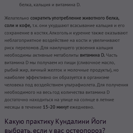
белка, кальция и витамина D.
Желательно
сократить употребление животного белка,
соли и кофе,
т.к. они ухудшают всасывание кальция и его
сохранение в костях. Алкоголь и курение также оказывают
неблагоприятное воздействие на кости и увеличивают
риск переломов. Для наилучшего усвоения кальция
необходимы активные метаболиты
витамина D.
Часть
витамина D мы получаем из пищи (сливочное масло,
рыбий жир, яичный желток и молочные продукты), но
наиболее эффективно он образуется в организме
человека под воздействием ультрафиолета. Для получения
необходимого на весь год количества витамина D
достаточно находиться на улице на солнце в летние
месяцы в течение
15-20 минут
ежедневно.
Какую практику Кундалини Йоги
выбрать, если у вас остеопороз?