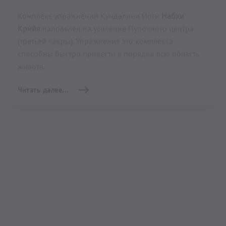
22 мин
–
26 мин
Этот короткий динамичней комплекс упражнений
предназначен для учеников среднего уровня, а
также для активных учеников начального уровня,
находящихся в хорошей физической форме.
Практикуя его ежедневно, вы восстановите свой
организм, одновременно подготавливая легкие для
практики пранаямы Кундалини Йоги. Помогает
восстановить работу легких, улучшает циркуляцию
крови по всему телу, подходит для ежедневной
практики, восстанавливает организм,
подготавливает к практике пранаям, балансирует
эмоции, улучшает работу лимфосистемы, раскрывает
Сердечный Центр, активирует Пупочный Центр,
высвобождает энергию, улучшает пищеварение,
усиливает Аруру, освобождает от страха, смятения и