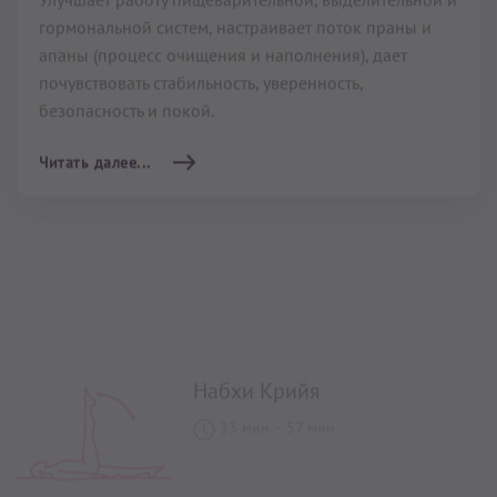
Набхи Крийя
33 мин
–
57 мин
Комплекс упражнений Кундалини Йоги
Набхи
Крийя
направлен на усиление Пупочного центра
(третьей чакры). Упражнения это комплекса
способны быстро привести в порядок всю область
живота.
Читать далее...
Новые легкие и система
кровообращения