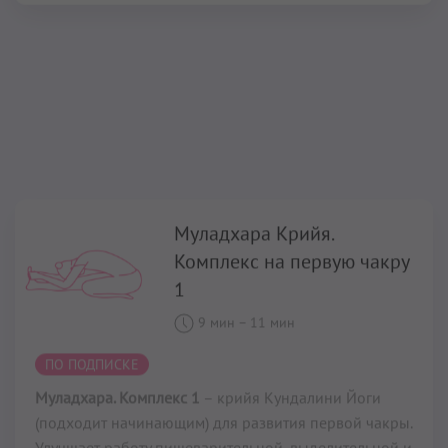
Муладхара Крийя.
Комплекс на первую чакру
1
9 мин
–
11 мин
ПО ПОДПИСКЕ
Муладхара. Комплекс 1
– крийя Кундалини Йоги
(подходит начинающим) для развития первой чакры.
Улучшает работу пищеварительной, выделительной и
гормональной систем, настраивает поток праны и
апаны (процесс очищения и наполнения), дает
почувствовать стабильность, уверенность,
безопасность и покой.
Читать далее...