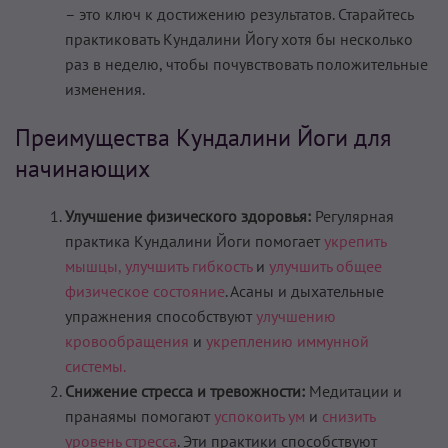
– это ключ к достижению результатов. Старайтесь
практиковать Кундалини Йогу хотя бы несколько
раз в неделю, чтобы почувствовать положительные
изменения.
Преимущества Кундалини Йоги для
начинающих
Улучшение физического здоровья:
Регулярная
практика Кундалини Йоги помогает
укрепить
мышцы,
улучшить гибкость
и
улучшить общее
физическое состояние
. Асаны и дыхательные
упражнения способствуют
улучшению
кровообращения
и
укреплению иммунной
системы.
Снижение стресса и тревожности:
Медитации и
пранаямы помогают
успокоить ум
и
снизить
уровень стресса
. Эти практики способствуют