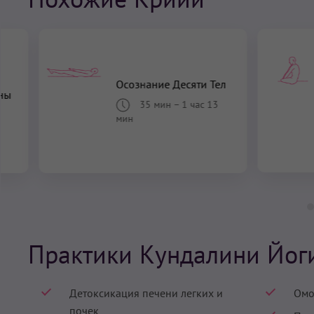
Осознание Десяти Тел
ны
35 мин
–
1 час 13
мин
Практики Кундалини Йог
Детоксикация печени легких и
Омо
почек