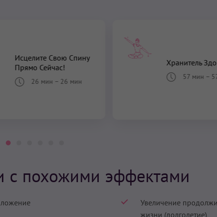
Исцелите Свою Спину
Хранитель Здо
Прямо Сейчас!
57 мин
–
5
26 мин
–
26 мин
и с похожими эффектами
ложение
Увеличение продолжи
жизни (долголетие)