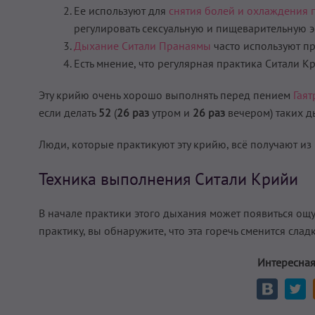
Ее используют для
снятия болей и охлаждения 
регулировать сексуальную и пищеварительную 
Дыхание Ситали Пранаямы
часто используют п
Есть мнение, что регулярная практика Ситали 
Эту крийю очень хорошо выполнять перед пением
Гаят
если делать
52
(
26 раз
утром и
26 раз
вечером) таких д
Люди, которые практикуют эту крийю, всё получают из
Техника выполнения Ситали Крийи
В начале практики этого дыхания может появиться ощ
практику, вы обнаружите, что эта горечь сменится сла
Интересная