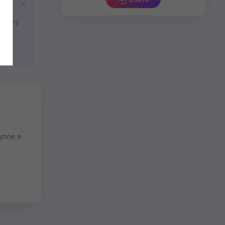
ия 1978
уппе в