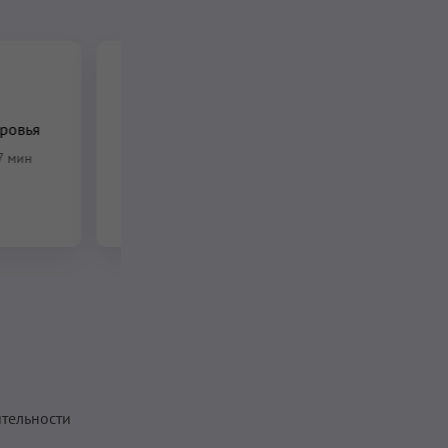
Коррекция
ровья
позвоночника
7 мин
17 мин
–
19 мин
тельности