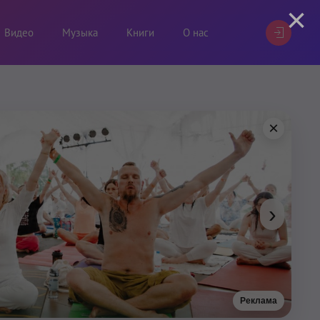
×
Видео
Музыка
Книги
О нас
×
›
Реклама