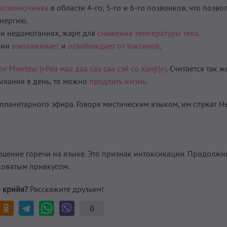
позвоночника
в области 4-го, 5-го и 6-го позвонков, что позво
энергию.
ри недомоганиях, жаре для
снижения температуры тела.
Крии
омолаживает
и
освобождает от токсинов
.
ри Мантры («Раа маа даа саа саа сэй со хан(г)»).
Считается так же
ыхания в день, то можно
продлить жизнь
.
 планетарного эфира. Говоря мистическим языком, им служат Н
ущение горечи на языке. Это признак интоксикации. Продолжи
дковатым привкусом.
 крийя?
Расскажите друзьям!
0