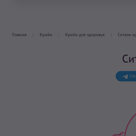
Главная
Крийи
Крийи для здоровья
Ситали к
Си
Обс