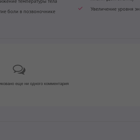
ижение температуры тела
Увеличение уровня э
тие боли в позвоночнике
иковано еще ни одного комментария