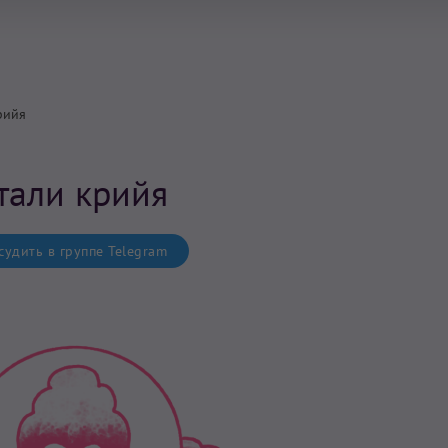
рийя
тали крийя
удить в группе Telegram