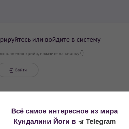
рируйтесь или войдите в систему
выполнения крийи, нажмите на кнопку 👇
Войти
крийя?
Поделитесь с друзьями!
Всё самое интересное из мира
0
Кундалини Йоги в
Telegram