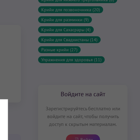
Крийи для позвоночника (20)
Крийи для разминки (9)
Крийи для Сахасрары (4)
Крийи для Свадхистаны (14)
Разные крийи (27)
Упражнения для здоровья (11)
Войдите на сайт
Зарегистрируйтесь бесплатно или
войдите на сайт, чтобы получить
доступ к скрытым материалам.
Войти