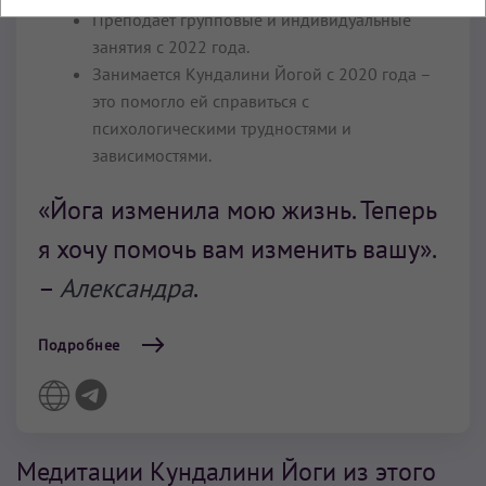
Преподает групповые и индивидуальные
занятия с 2022 года.
Занимается Кундалини Йогой с 2020 года –
это помогло ей справиться с
психологическими трудностями и
зависимостями.
«Йога изменила мою жизнь. Теперь
я хочу помочь вам изменить вашу».
–
Александра
.
Подробнее
Медитации Кундалини Йоги из этого