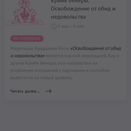
и недовольства»
является парной медитацией. Как и
другие Крийи Венеры, она направлена на
углубление отношений с партнером и способна
вывести их на новый уровень.
Читать далее...
Крийя Венеры: Поток
Жизни
2 мин 30 сек
–
3 мин
ПО ПОДПИСКЕ
Медитация
«Крийя Потока Жизни»
выполняется
вдвоем с вашим партнером. Эта и другие парные
медитации в Кундалини Йоге называют «Крийями