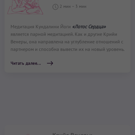
Медитация Кундалини Йоги
«Лотос Сердца»
является парной медитацией. Как и другие Крийи
Венеры, она направлена на углубление отношений с
партнером и способна вывести их на новый уровень.
Читать далее...
Крийя Венеры:
Освобождение от обид и
недовольства
3 мин
–
3 мин
ПО ПОДПИСКЕ
Медитация Кундалини Йоги
«Освобождение от обид