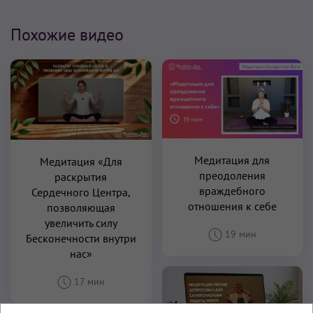
Похожие видео
Медитация для
Медитация «Для
преодоления
раскрытия
враждебного
Сердечного Центра,
отношения к себе
позволяющая
увеличить силу
19 мин
Бесконечности внутри
нас»
17 мин