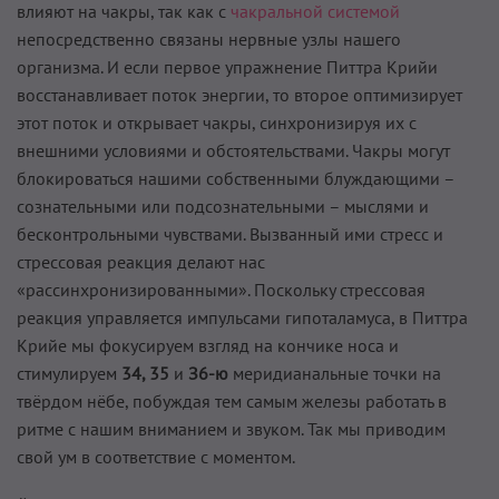
влияют на чакры, так как с
чакральной системой
непосредственно связаны нервные узлы нашего
организма. И если первое упражнение Питтра Крийи
восстанавливает поток энергии, то второе оптимизирует
этот поток и открывает чакры, синхронизируя их с
внешними условиями и обстоятельствами. Чакры могут
блокироваться нашими собственными блуждающими –
сознательными или подсознательными – мыслями и
бесконтрольными чувствами. Вызванный ими стресс и
стрессовая реакция делают нас
«рассинхронизированными». Поскольку стрессовая
реакция управляется импульсами гипоталамуса, в Питтра
Крийе мы фокусируем взгляд на кончике носа и
стимулируем
34, 35
и
З6-ю
меридианальные точки на
твёрдом нёбе, побуждая тем самым железы работать в
ритме с нашим вниманием и звуком. Так мы приводим
свой ум в соответствие с моментом.