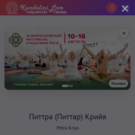
×
×
Реклама
Питтра (Питтар) Крийя
Pittra Kriya