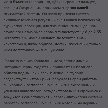
Йоги Бхаджан говорил, что, щёлкая средним пальцем,
пальцем Сатурна – мы
повышаем энергию нашей
психической системы.
Он часто применял систему
активных точек для регуляции силы нашей психической,
аурической проекции, или жизненной силы. В данном
случае его целью было «повысить частоту от
1,16
до
2,35
мегаватт». Мы можем овладеть положительными
качествами и, таким образом, достичь изменений, только
имея достаточную жизненную силу.
Согласно учению Кундалини Йоги, автономные и
моторные нервы сходятся и приводятся к балансу в
области подмышек и плеч. Именно на эту зону
воздействует Питтра Крийя, побуждая нервы работать
синхронно и согласованно с нашими намерениями и
усиливая нашу способность действовать. Мы стремимся к
тому, чтобы симпатическая и парасимпатическая системы
работали согласованно с нашими моторными нервами.