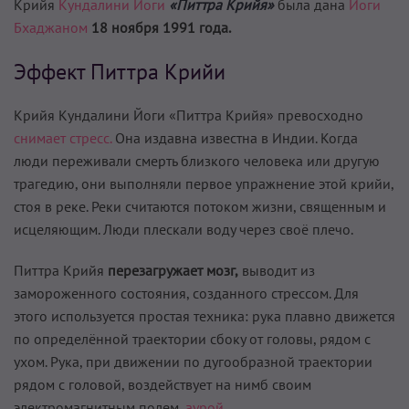
Крийя
Кундалини Йоги
«Питтра Крийя»
была дана
Йоги
Бхаджаном
18 ноября 1991 года.
Эффект Питтра Крийи
Крийя Кундалини Йоги «Питтра Крийя» превосходно
снимает стресс.
Она издавна известна в Индии. Когда
люди переживали смерть близкого человека или другую
трагедию, они выполняли первое упражнение этой крийи,
стоя в реке. Реки считаются потоком жизни, священным и
исцеляющим. Люди плескали воду через своё плечо.
Питтра Крийя
перезагружает мозг,
выводит из
замороженного состояния, созданного стрессом. Для
этого используется простая техника: рука плавно движется
по определённой траектории сбоку от головы, рядом с
ухом. Рука, при движении по дугообразной траектории
рядом с головой, воздействует на нимб своим
электромагнитным полем,
аурой.