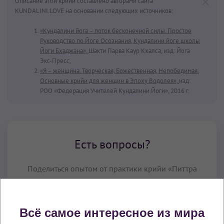
Описание этой крийи составлено авторами сайта
KUNDALINI.LOVE на основании следующих источников:
«Кундалини йога – поток бесконечной силы. Простое
Руководство по Йоге Осознания, Кундалини йоге школы
Йоги Бхаджана»,
Шакти Парва Каур Кхалса, изд: Йога
Экс-Пресс,
«Я – женщина. Творческая, Божественная, Непобедимая.
Основные крийи для женщин в Эпоху Водолея»,
изд:
РОО «Федерация Учителей Кундалини Йоги», 2016 г.
Есть вопросы?
Поделиться опытом от практики крийи «Питтра
(Питтар) Крийя» или задать вопрос о ее
выполнении вы можете в нашей группе в
Telegram:
Всё самое интересное из мира