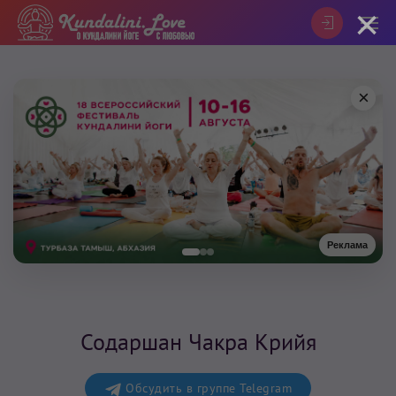
×
×
Реклама
Содаршан Чакра Крийя
Обсудить в группе Telegram