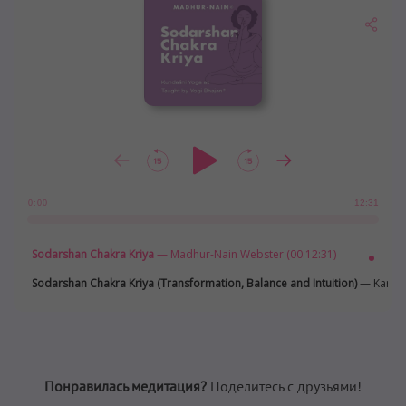
12:31
0:00
Sodarshan Chakra Kriya
— Madhur-Nain Webster (00:12:31)
Sodarshan Chakra Kriya (Transformation, Balance and Intuition)
— Karina 
Понравилась медитация?
Поделитесь с друзьями!