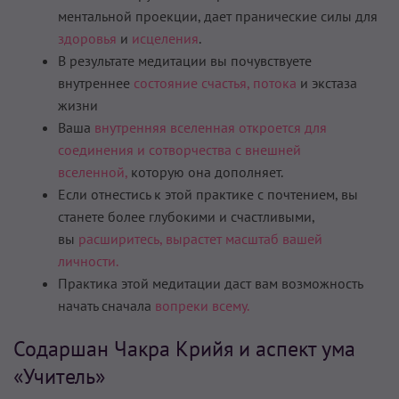
ментальной проекции, дает пранические силы для
здоровья
и
исцеления
.
В результате медитации вы почувствуете
внутреннее
состояние счастья,
потока
и экстаза
жизни
Ваша
внутренняя вселенная откроется для
соединения и сотворчества с внешней
вселенной,
которую она дополняет.
Если отнестись к этой практике с почтением, вы
станете более глубокими и счастливыми,
вы
расширитесь,
вырастет масштаб вашей
личности.
Практика этой медитации даст вам возможность
начать сначала
вопреки всему.
Содаршан Чакра Крийя и аспект ума
«Учитель»