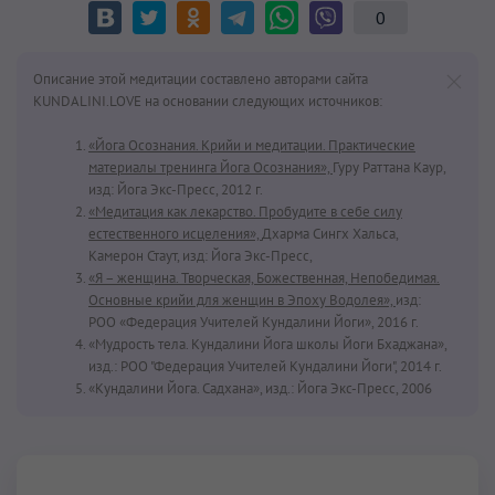
0
Описание этой медитации составлено авторами сайта
KUNDALINI.LOVE на основании следующих источников:
«Йога Осознания. Крийи и медитации. Практические
материалы тренинга Йога Осознания»,
Гуру Раттана Каур,
изд: Йога Экс-Пресс, 2012 г.
«Медитация как лекарство. Пробудите в себе силу
естественного исцеления»,
Дхарма Сингх Хальса,
Камерон Стаут, изд: Йога Экс-Пресс,
«Я – женщина. Творческая, Божественная, Непобедимая.
Основные крийи для женщин в Эпоху Водолея»,
изд:
РОО «Федерация Учителей Кундалини Йоги», 2016 г.
«Мудрость тела. Кундалини Йога школы Йоги Бхаджана»,
изд.: РОО "Федерация Учителей Кундалини Йоги", 2014 г.
«Кундалини Йога. Садхана», изд.: Йога Экс-Пресс, 2006