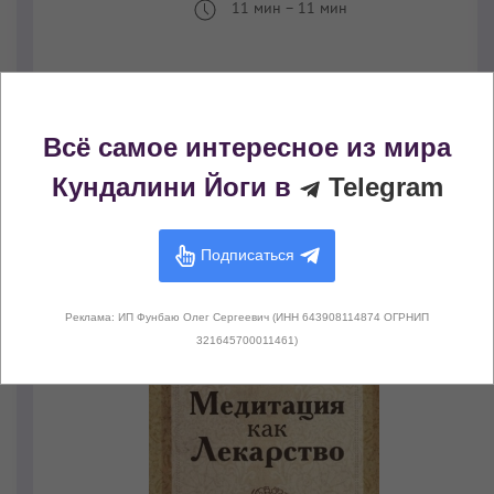
11 мин
–
11 мин
Всё самое интересное из мира
Кундалини Йоги в
Telegram
Книги с этой медитацией
Подписаться
Реклама: ИП Фунбаю Олег Сергеевич (ИНН 643908114874 ОГРНИП
321645700011461)