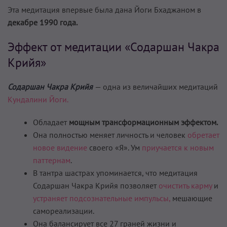
Эта медитация впервые была дана Йоги Бхаджаном в
декабре 1990 года.
Эффект от медитации «Содаршан Чакра
Крийя»
Содаршан Чакра Крийя
— одна из величайших медитаций
Кундалини Йоги.
Обладает
мощным трансформационным эффектом.
Она полностью меняет личность и человек
обретает
новое видение
своего «Я». Ум
приучается к новым
паттернам
.
В тантра шастрах упоминается, что медитация
Содаршан Чакра Крийя позволяет
очистить карму
и
устраняет подсознательные импульсы,
мешающие
самореализации.
Она балансирует все 27 граней жизни и