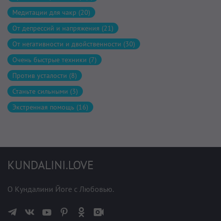
Медитации для чакр (20)
От депрессий и напряжения (21)
От негативности и двойственности (30)
Очень быстрые техники (7)
Против усталости (8)
Станьте сильными (3)
Экстренная помощь (16)
KUNDALINI.LOVE
О Кундалини Йоге с Любовью.