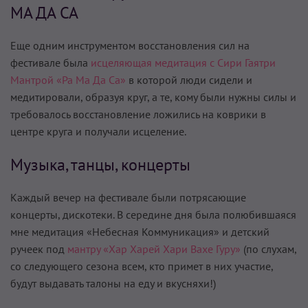
МА ДА СА
Еще одним инструментом восстановления сил на
фестивале была
исцеляющая медитация с Сири Гаятри
Мантрой «Ра Ма Да Са»
в которой люди сидели и
медитировали, образуя круг, а те, кому были нужны силы и
требовалось восстановление ложились на коврики в
центре круга и получали исцеление.
Музыка, танцы, концерты
Каждый вечер на фестивале были потрясающие
концерты, дискотеки. В середине дня была полюбившаяся
мне медитация «Небесная Коммуникация» и детский
ручеек под
мантру «Хар Харей Хари Вахе Гуру»
(по слухам,
со следующего сезона всем, кто примет в них участие,
будут выдавать талоны на еду и вкусняхи!)