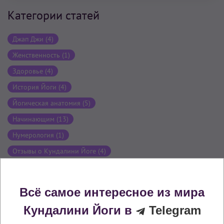
Категории статей
Джап Джи (4)
Женственность (1)
Здоровье (4)
История Йоги (4)
Йогическая анатомия (5)
Начинающим (13)
Нумерология (1)
Отзывы о Кундалини Йоге (4)
Практика Кундалини Йоги (21)
События (1)
Всё самое интересное из мира
Кундалини Йоги в
Telegram
ТОП-5 статей