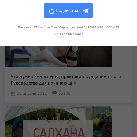
Подписаться
Реклама: ИП Фунбаю Олег Сергеевич (ИНН 643908114874 ОГРНИП
321645700011461)
Что нужно знать перед практикой Кундалини Йоги?
Руководство для начинающих
👁
06 апреля 2022
33106