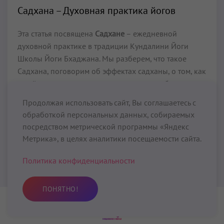
Садхана – Духовная практика йогов
Эта статья посвящена
Садхане
– ежедневной
духовной практике в традиции Кундалини Йоги
Школы Йоги Бхаджана. Мы разберем, что такое
Садхана, поговорим об эффектах садханы, о том, как
в ней участвовать, как проводить, что необходимо
для Садханы, какие комплексы Кундалини Йоги
Продолжая использовать сайт, Вы соглашаетесь с
подходят для утренней садханы, расскажем о
обработкой персональных данных, собираемых
мантрах для Садханы Эпохи Водолея и многое
посредством метрической программы «Яндекс
другое.
Метрика», в целях аналитики посещаемости сайта.
Читать далее...
Политика конфиденциальности
Олег Фунбаю
01 октября 2022
ПОНЯТНО!
Практика
Избранное
Поиск
Профиль