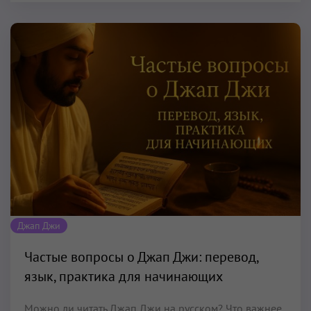
Джап Джи
Частые вопросы о Джап Джи: перевод,
язык, практика для начинающих
Можно ли читать Джап Джи на русском? Что важнее