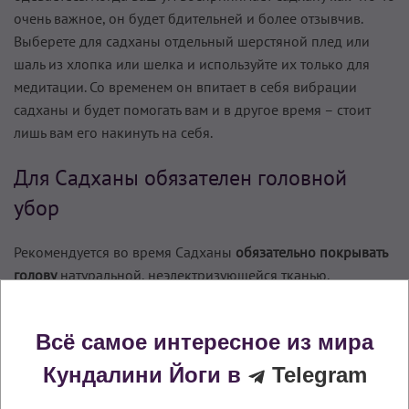
очень важное, он будет бдительней и более отзывчив.
Выберете для садханы отдельный шерстяной плед или
шаль из хлопка или шелка и используйте их только для
медитации. Со временем он впитает в себя вибрации
садханы и будет помогать вам и в другое время – стоит
лишь вам его накинуть на себя.
Для Садханы обязателен головной
убор
Рекомендуется во время Садханы
обязательно покрывать
голову
натуральной, неэлектризуюшейся тканью,
например хлопком. Волосы при этом должны быть
зачесаны наверх.
Всё самое интересное из мира
Считается, что волосы регулируют приток солнечной
Кундалини Йоги в
Telegram
энергии в системы тела. Для того, чтобы энергия солнца
могла беспрепятственно протекать, необходимо отпускать