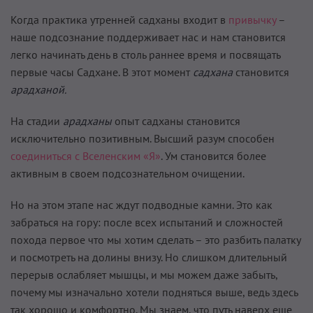
Когда практика утренней садханы входит в
привычку
–
наше подсознание поддерживает нас и нам становится
легко начинать день в столь раннее время и посвящать
первые часы Садхане. В этот момент
садхана
становится
арадханой.
На стадии
арадханы
опыт садханы становится
исключительно позитивным. Высший разум способен
соединиться с Вселенским «Я»
. Ум становится более
активным в своем подсознательном очищении.
Но на этом этапе нас ждут подводные камни. Это как
забраться на гору: после всех испытаний и сложностей
похода первое что мы хотим сделать – это разбить палатку
и посмотреть на долины внизу. Но слишком длительный
перерыв ослабляет мышцы, и мы можем даже забыть,
почему мы изначально хотели подняться выше, ведь здесь
так хорошо и комфортно. Мы знаем, что путь наверх еще