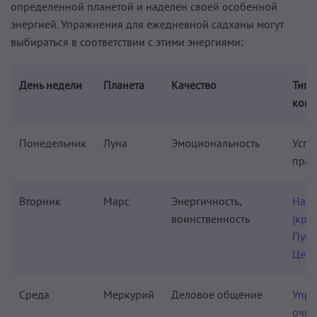
определенной планетой и наделен своей особенной
энергией. Упражнения для ежедневной садханы могут
выбираться в соответствии с этими энергиями:
День недели
Планета
Качество
Тип 
комп
Понедельник
Луна
Эмоциональность
Усп
пран
Вторник
Марс
Энергичность,
Набх
воинственность
(кри
Пупо
Цент
Среда
Меркурий
Деловое общение
Упра
очи