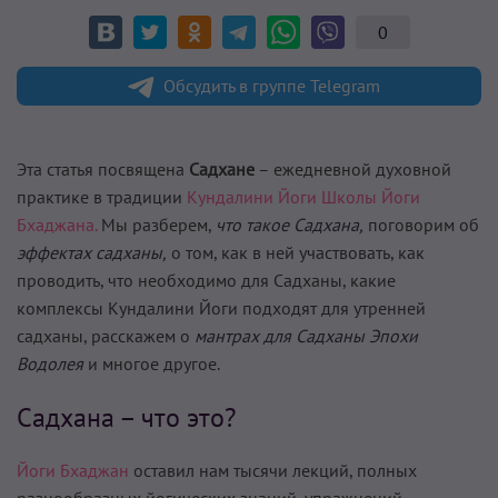
0
Обсудить в группе Telegram
Эта статья посвящена
Садхане
– ежедневной духовной
практике в традиции
Кундалини Йоги Школы Йоги
Бхаджана.
Мы разберем,
что такое Садхана,
поговорим об
эффектах садханы,
о том, как в ней участвовать, как
проводить, что необходимо для Садханы, какие
комплексы Кундалини Йоги подходят для утренней
садханы, расскажем о
мантрах для Садханы Эпохи
Водолея
и многое другое.
Садхана – что это?
Йоги Бхаджан
оставил нам тысячи лекций, полных
разнообразных йогических знаний, упражнений,