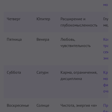
мозг
Четверг
Юпитер
Расширение и
Глуб
глубокомысленность
меди
Пятница
Венера
Любовь,
Комп
чувствительность
тра
секс
энер
Суббота
Сатурн
Карма, ограничения,
Крий
дисциплина
мощ
физи
очи
Воскресенье
Солнце
Чистота, энергия «я»
Про
благ