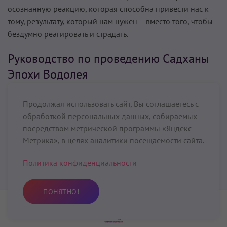
осознанную реакцию, которая способна привести нас к
тому, результату, который нам нужен – вместо того, чтобы
бездумно реагировать и страдать.
Руководство по проведению Садханы
Эпохи Водолея
Здесь представлена лишь модель утренней садханы –
Продолжая использовать сайт, Вы соглашаетесь с
время условно. Вы можете адаптировать ее в соответствии
обработкой персональных данных, собираемых
с группой.
посредством метрической программы «Яндекс
Метрика», в целях аналитики посещаемости сайта.
Если вы проводите групповую садхану, важно заканчивать
ее вовремя, чтобы все могли соответствующим образом
Политика конфиденциальности
подстроить свое расписание.
ПОНЯТНО!
Первое правило для проводящих садхану: Появитесь на
ней!
Практика
Избранное
Поиск
Профиль