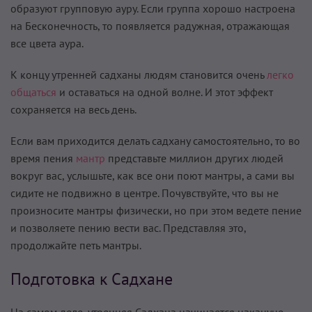
образуют групповую ауру. Если группа хорошо настроена
на Бесконечность, то появляется радужная, отражающая
все цвета аура.
К концу утренней садханы людям становится очень
легко
общаться
и оставаться на одной волне. И этот эффект
сохраняется на весь день.
Если вам приходится делать садхану самостоятельно, то во
время пения
мантр
представьте миллион других людей
вокруг вас, услышьте, как все они поют мантры, а сами вы
сидите не­ подвижно в центре. Почувствуйте, что вы не
произносите мантры физически, но при этом ведете пение
и позволяете пению вести вас. Представляя это,
продолжайте петь мантры.
Подготовка к Садхане
На самом деле, утренняя Садхана начинается накануне