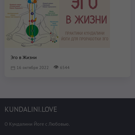
Эго в Жизни
👁
16 октября 2022
6544
KUNDALINI.LOVE
О Кундалини Йоге с Любовью.