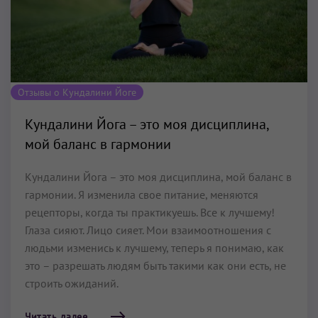
Отзывы о Кундалини Йоге
Кундалини Йога – это моя дисциплина,
мой баланс в гармонии
Кундалини Йога – это моя дисциплина, мой баланс в
гармонии. Я изменила свое питание, меняются
рецепторы, когда ты практикуешь. Все к лучшему!
Глаза сияют. Лицо сияет. Мои взаимоотношения с
людьми изменись к лучшему, теперь я понимаю, как
это – разрешать людям быть такими как они есть, не
строить ожиданий.
Читать далее...