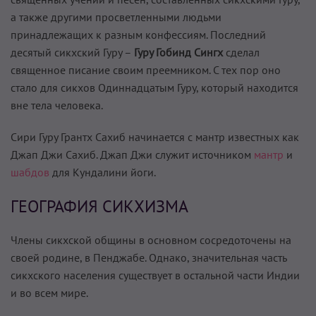
а также другими просветленными людьми
принадлежащих к разным конфессиям. Последний
десятый сикхский Гуру –
Гуру Гобинд Сингх
сделал
священное писание своим преемником. С тех пор оно
стало для сикхов Одиннадцатым Гуру, который находится
вне тела человека.
Сири Гуру Грантх Сахиб начинается с мантр известных как
Джап Джи Сахиб. Джап Джи служит источником
мантр
и
шабдов
для Кундалини йоги.
ГЕОГРАФИЯ СИКХИЗМА
Члены сикхской общины в основном сосредоточены на
своей родине, в Пенджабе. Однако, значительная часть
сикхского населения существует в остальной части Индии
и во всем мире.