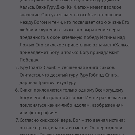
Хальса, Вахэ Гуру Джи Ки Фатех» имеет двоякое
значение. Оно указывает на особые отношения
между Богом и теми, кто посвящает свою жизнь Его
любви и служению. Также это выражение веры
преданного в окончательную победу Истины над
Ложью. Это сикхское приветствие означает «Хальса
принадлежит Богу, и только Богу принадлежит
Победа».
Гуру Грантх Сахиб – священная книга сикхов.
Считается, что десятый гуру, Гуру Гобинд Сингх,
даровал Грантху титул Гуру.
Сикхи поклоняются только одному Всемогущему
Богу в его абстрактной форме. Им не разрешается
поклоняться каким-либо идолам, изображениям
или фотографиям.
Согласно сикхской вере, Бог – это вечная истина;
он вне страха, вражды и смерти. Он нерожден и
самосущ. Он сам является творцом, хранителем и