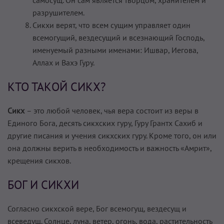
разрушителем.
Сикхи верят, что всем сущим управляет один
всемогущий, вездесущий и всезнающий Господь,
именуемый разными именами: Ишвар, Иегова,
Аллах и Вахэ Гуру.
КТО ТАКОЙ СИКХ?
Сикх
– это любой человек, чья вера состоит из веры в
Единого Бога, десять сикхских гуру, Гуру Грантх Сахиб и
другие писания и учения сикхских гуру. Кроме того, он или
она должны верить в необходимость и важность «Амрит»,
крещения сикхов.
БОГ И СИКХИ
Согласно сикхской вере, Бог всемогущ, вездесущ и
всеведущ. Солнце, луна, ветер, огонь, вода, растительность