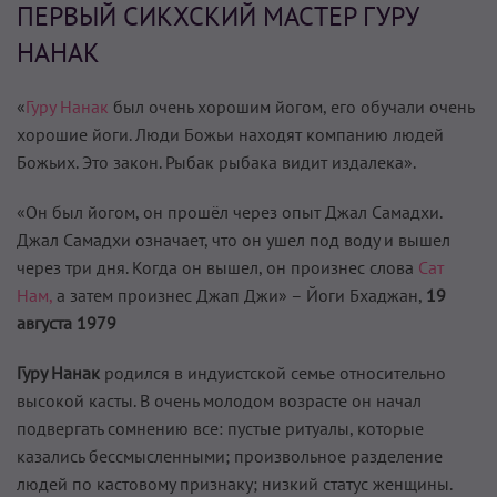
ПЕРВЫЙ СИКХСКИЙ МАСТЕР ГУРУ
НАНАК
«
Гуру Нанак
был очень хорошим йогом, его обучали очень
хорошие йоги. Люди Божьи находят компанию людей
Божьих. Это закон. Рыбак рыбака видит издалека».
«Он был йогом, он прошёл через опыт Джал Самадхи.
Джал Самадхи означает, что он ушел под воду и вышел
через три дня. Когда он вышел, он произнес слова
Сат
Нам,
а затем произнес Джап Джи» – Йоги Бхаджан,
19
августа 1979
Гуру Нанак
родился в индуистской семье относительно
высокой касты. В очень молодом возрасте он начал
подвергать сомнению все: пустые ритуалы, которые
казались бессмысленными; произвольное разделение
людей по кастовому признаку; низкий статус женщины.