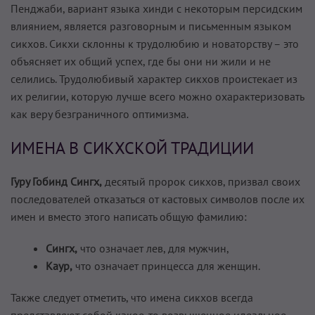
Пенджаби, вариант языка хинди с некоторым персидским
влиянием, является разговорным и письменным языком
сикхов. Сикхи склонны к трудолюбию и новаторству – это
объясняет их общий успех, где бы они ни жили и не
селились. Трудолюбивый характер сикхов проистекает из
их религии, которую лучше всего можно охарактеризовать
как веру безграничного оптимизма.
ИМЕНА В СИКХСКОЙ ТРАДИЦИИ
Гуру Гобинд Сингх,
десятый пророк сикхов, призвал своих
последователей отказаться от кастовых символов после их
имен и вместо этого написать общую фамилию:
Сингх,
что означает лев, для мужчин,
Каур,
что означает принцесса для женщин.
Также следует отметить, что имена сикхов всегда
представляют собой какое-то возвышенное идеальное