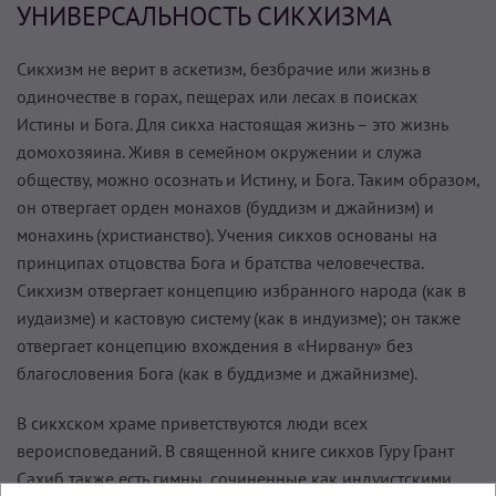
УНИВЕРСАЛЬНОСТЬ СИКХИЗМА
Сикхизм не верит в аскетизм, безбрачие или жизнь в
одиночестве в горах, пещерах или лесах в поисках
Истины и Бога. Для сикха настоящая жизнь – это жизнь
домохозяина. Живя в семейном окружении и служа
обществу, можно осознать и Истину, и Бога. Таким образом,
он отвергает орден монахов (буддизм и джайнизм) и
монахинь (христианство). Учения сикхов основаны на
принципах отцовства Бога и братства человечества.
Сикхизм отвергает концепцию избранного народа (как в
иудаизме) и кастовую систему (как в индуизме); он также
отвергает концепцию вхождения в «Нирвану» без
благословения Бога (как в буддизме и джайнизме).
В сикхском храме приветствуются люди всех
вероисповеданий. В священной книге сикхов Гуру Грант
Сахиб также есть гимны, сочиненные как индуистскими,