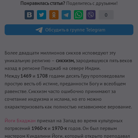
Понравилась статья?
Поделитесь с друзьями!
0
Обсудить в группе Telegram
Более двадцати миллионов сикхов исповедуют эту
уникальную религию –
сикхизм,
зародившуюся пять веков
назад в регионе Пенджаб на севере Индии.
Между
1469
и
1708
годами десять Гуру проповедовали
простую весть об истине, преданности Богу и всеобщем
равенстве. Сикхизм часто ошибочно принимают за
сочетание индуизма и ислама, но его можно
охарактеризовать как полностью независимое верование.
Йоги Бхаджан
приехал на Запад во время культурных
потрясений
1960-х
и
1970-х
годов. Он был первым
мастером Кундалини Йоги, который открыто преподавал