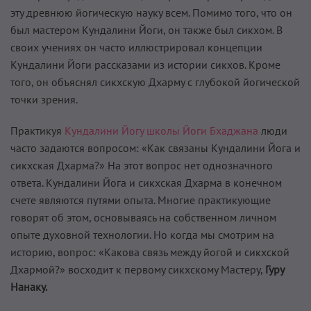
эту древнюю йогическую науку всем. Помимо того, что он
был мастером Кундалини Йоги, он также был сикхом. В
своих учениях он часто иллюстрировал концепции
Кундалини Йоги рассказами из истории сикхов. Кроме
того, он объяснял сикхскую Дхарму с глубокой йогической
точки зрения.
Практикуя
Кундалини Йогу школы Йоги Бхаджана
люди
часто задаются вопросом: «Как связаны Кундалини Йога и
сикхская Дхарма?» На этот вопрос нет однозначного
ответа. Кундалини Йога и сикхская Дхарма в конечном
счете являются путями опыта. Многие практикующие
говорят об этом, основываясь на собственном личном
опыте духовной технологии. Но когда мы смотрим на
историю, вопрос: «Какова связь между йогой и сикхской
Дхармой?» восходит к первому сикхскому Мастеру,
Гуру
Нанаку.