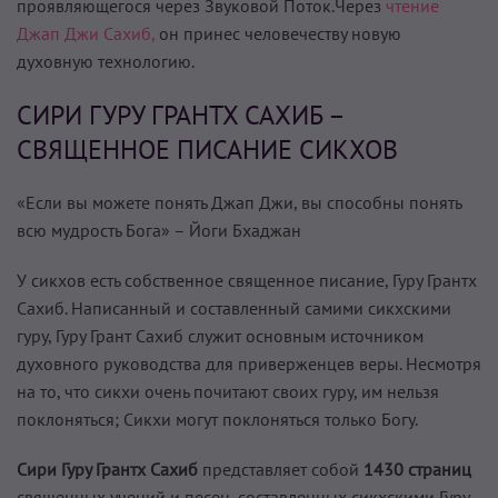
проявляющегося через Звуковой Поток.Через
чтение
Джап Джи Сахиб,
он принес человечеству новую
духовную технологию.
СИРИ ГУРУ ГРАНТХ САХИБ –
СВЯЩЕННОЕ ПИСАНИЕ СИКХОВ
«Если вы можете понять Джап Джи, вы способны понять
всю мудрость Бога» – Йоги Бхаджан
У сикхов есть собственное священное писание, Гуру Грантх
Сахиб. Написанный и составленный самими сикхскими
гуру, Гуру Грант Сахиб служит основным источником
духовного руководства для приверженцев веры. Несмотря
на то, что сикхи очень почитают своих гуру, им нельзя
поклоняться; Сикхи могут поклоняться только Богу.
Сири Гуру Грантх Сахиб
представляет собой
1430 страниц
священных учений и песен, составленных сикхскими Гуру,