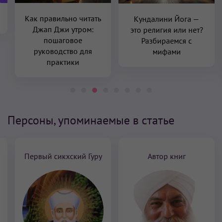
Кундалини Йога —
Пять потоков
это религия или нет?
энергии: как Вайю в
Разбираемся с
Кундалини Йоге
мифами
влияет на ваше тело
и дух
Персоны, упоминаемые в статье
уру
Автор книг
Муз. Исполнитель