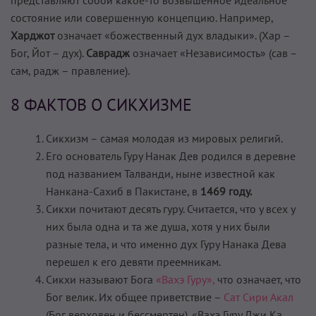
состояние или совершенную концепцию. Например,
Харджот
означает «божественный дух владыки». (Хар –
Бог, Йот – дух).
Саврадж
означает «Независимость» (сав –
сам, радж – правление).
8 ФАКТОВ О СИКХИЗМЕ
Сикхизм – самая молодая из мировых религий.
Его основатель Гуру Нанак Дев родился в деревне
под названием Талванди, ныне известной как
Нанкана-Сахиб в Пакистане, в
1469 году.
Сикхи почитают десять гуру. Считается, что у всех у
них была одна и та же душа, хотя у них были
разные тела, и что именно дух Гуру Нанака Дева
перешел к его девяти преемникам.
Сикхи называют Бога
«Вахэ Гуру»,
что означает, что
Бог велик. Их общее приветствие –
Сат Сири Акал
(Бог верховен и бессмертен). «Вахэ Гуру Джи Ка