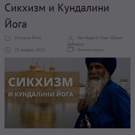
Сикхизм и Кундалини
Йога
История Йоги
Nav Rajpriti Kaur (Ольга
Дебюро)
23 января 2022
Комментарии