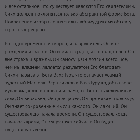
и все остальное, что существует, являются Его свидетелями.
Сикх должен поклоняться только абстрактной форме Бога.
Поклонение изображениям или любому другому объекту
строго запрещено.
Бог одновременно и творец, и разрушитель. Он вне
рождения и смерти. Он и милосерден, и сострадателен. Он
вне страха и вражды. Он самосущ. Он Хозяин всего. Все,
чем мы владеем, является результатом Его благодати.
Сикхи называют Бога Вахэ Гуру, что означает «самый
чудесный Мастер». Вера сикхов в Вахэ Гуру подобна вере
иудаизма, христианства и ислама, т.е. Бог есть величайшая
сила, Он верховен, Он царь царей, Он проникает повсюду,
Он знает сокровенные мысли каждого, Он дающий, Он
существовал до начала времени, Он существовал, когда
началось время, Он существует сейчас и Он будет
существовать вечно.