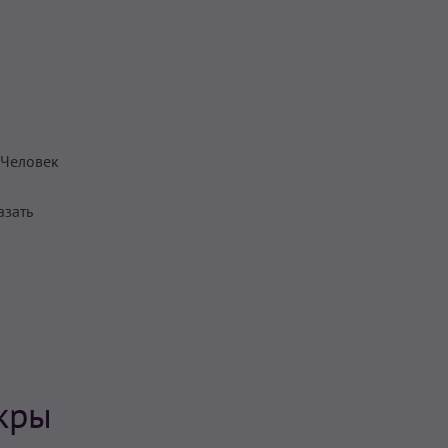
 Человек
азать
кры