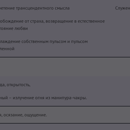
етение трансцендентного смысла
Служе
обождение от страха, возвращение в естественное
тояние любви
лаждение собственным пульсом и пульсом
ленной
да, открытость,
ный – излучение огня из манипура-чакры.
я, осязание, ощущение.