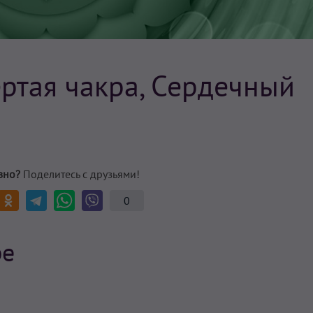
ертая чакра, Сердечный
зно?
Поделитесь с друзьями!
0
ре