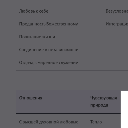
Любовь к себе
Безусловн
Преданность Божественному
Интеграци
Почитание жизни
Соединение в независимости
Отдача, смиренное служение
Отношения
Чувствующая
природа
С высшей духовной любовью
Тепло